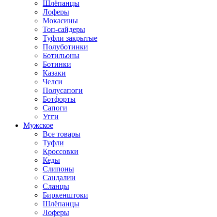
Шлёпанцы
Лоферы
Мокасины
Топ-сайдеры
Туфли закрытые
Полуботинки
Ботильоны
Ботинки
Казаки
Челси
Полусапоги
Ботфорты
Сапоги
Угги
Мужское
Все товары
Туфли
Кроссовки
Кеды
Слипоны
Сандалии
Сланцы
Биркенштоки
Шлёпанцы
Лоферы