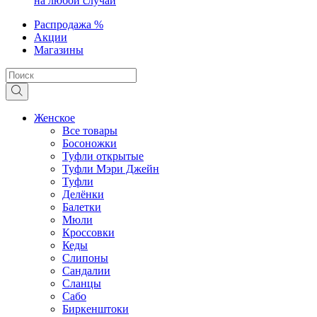
на любой случай
Распродажа %
Акции
Магазины
Женское
Все товары
Босоножки
Туфли открытые
Туфли Мэри Джейн
Туфли
Делёнки
Балетки
Мюли
Кроссовки
Кеды
Слипоны
Сандалии
Сланцы
Сабо
Биркенштоки