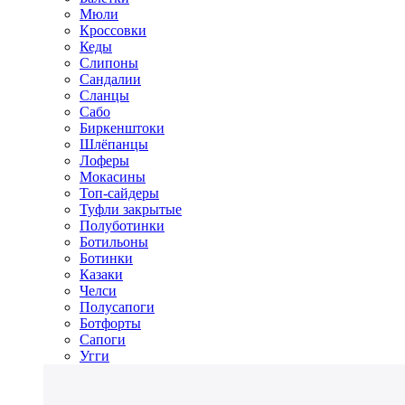
Мюли
Кроссовки
Кеды
Слипоны
Сандалии
Сланцы
Сабо
Биркенштоки
Шлёпанцы
Лоферы
Мокасины
Топ-сайдеры
Туфли закрытые
Полуботинки
Ботильоны
Ботинки
Казаки
Челси
Полусапоги
Ботфорты
Сапоги
Угги