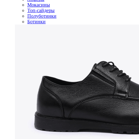
Мокасины
Топ-сайдеры
Полуботинки
Ботинки