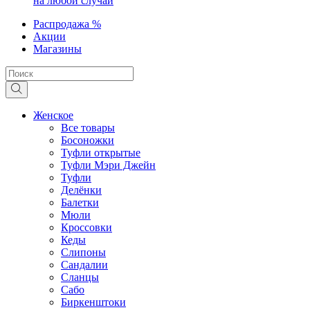
на любой случай
Распродажа %
Акции
Магазины
Женское
Все товары
Босоножки
Туфли открытые
Туфли Мэри Джейн
Туфли
Делёнки
Балетки
Мюли
Кроссовки
Кеды
Слипоны
Сандалии
Сланцы
Сабо
Биркенштоки