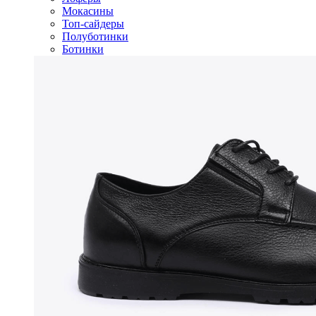
Мокасины
Топ-сайдеры
Полуботинки
Ботинки