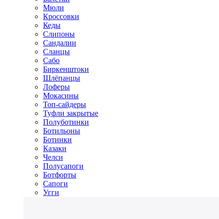
Мюли
Кроссовки
Кеды
Слипоны
Сандалии
Сланцы
Сабо
Биркенштоки
Шлёпанцы
Лоферы
Мокасины
Топ-сайдеры
Туфли закрытые
Полуботинки
Ботильоны
Ботинки
Казаки
Челси
Полусапоги
Ботфорты
Сапоги
Угги