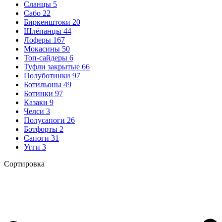
Сланцы
5
Сабо
22
Биркенштоки
20
Шлёпанцы
44
Лоферы
167
Мокасины
50
Топ-сайдеры
6
Туфли закрытые
66
Полуботинки
97
Ботильоны
49
Ботинки
97
Казаки
9
Челси
3
Полусапоги
26
Ботфорты
2
Сапоги
31
Угги
3
Сортировка