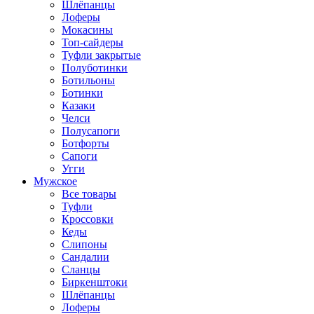
Шлёпанцы
Лоферы
Мокасины
Топ-сайдеры
Туфли закрытые
Полуботинки
Ботильоны
Ботинки
Казаки
Челси
Полусапоги
Ботфорты
Сапоги
Угги
Мужское
Все товары
Туфли
Кроссовки
Кеды
Слипоны
Сандалии
Сланцы
Биркенштоки
Шлёпанцы
Лоферы