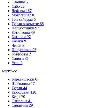
Сланцы
5
Сабо
22
Лоферы
167
Мокасины
50
Топ-сайдеры
6
Туфли закрытые
66
Полуботинки
97
Ботильоны
49
Ботинки
97
Казаки
9
Челси
3
Полусапоги
26
Ботфорты
2
Сапоги
31
Угги
3
Мужское
Биркенштоки
6
Шлёпанцы
17
Туфли
44
Кроссовки
128
Кеды
70
Слипоны
41
Сандалии
29