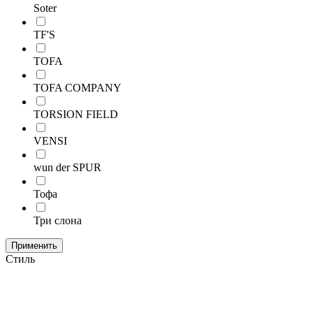
Soter
TF'S
TOFA
TOFA COMPANY
TORSION FIELD
VENSI
wun der SPUR
Тофа
Три слона
Применить
Стиль