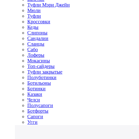
Туфли Мэри Джейн
Мюли
Туфли
Кроссовки
Кеды
Слипоны
Сандалии
Сланцы
Сабо
Лоферы
Мокасины
Топ-сайдеры
Туфли закрытые
Полуботинки
Ботильоны
Ботинки
Казаки
Челси
Полусапоги
Ботфорты
Сапоги
Угги