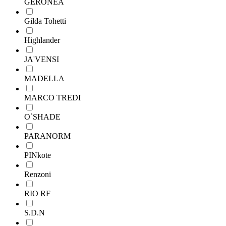
GERONEA
Gilda Tohetti
Highlander
JA'VENSI
MADELLA
MARCO TREDI
O`SHADE
PARANORM
PINkote
Renzoni
RIO RF
S.D.N