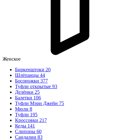
Женское
Биркенштоки
20
Шлёпанцы
44
Босоножки
377
Туфли открытые
93
Делёнки
25
Балетки
106
Туфли Мэри Джейн
75
Мюли
8
Туфли
195
Кроссовки
217
Кеды
141
Слипоны
60
Сандалии
83