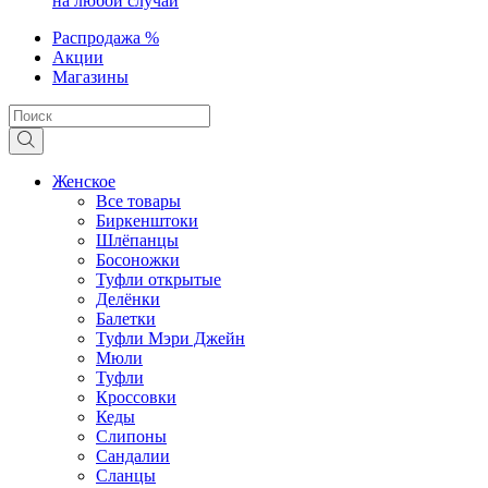
на любой случай
Распродажа %
Акции
Магазины
Женское
Все товары
Биркенштоки
Шлёпанцы
Босоножки
Туфли открытые
Делёнки
Балетки
Туфли Мэри Джейн
Мюли
Туфли
Кроссовки
Кеды
Слипоны
Сандалии
Сланцы