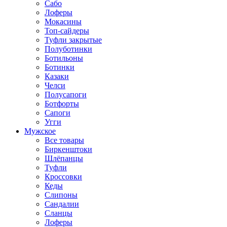
Сабо
Лоферы
Мокасины
Топ-сайдеры
Туфли закрытые
Полуботинки
Ботильоны
Ботинки
Казаки
Челси
Полусапоги
Ботфорты
Сапоги
Угги
Мужское
Все товары
Биркенштоки
Шлёпанцы
Туфли
Кроссовки
Кеды
Слипоны
Сандалии
Сланцы
Лоферы