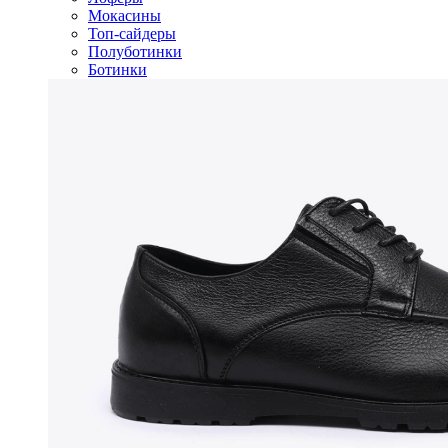
Мокасины
Топ-сайдеры
Полуботинки
Ботинки