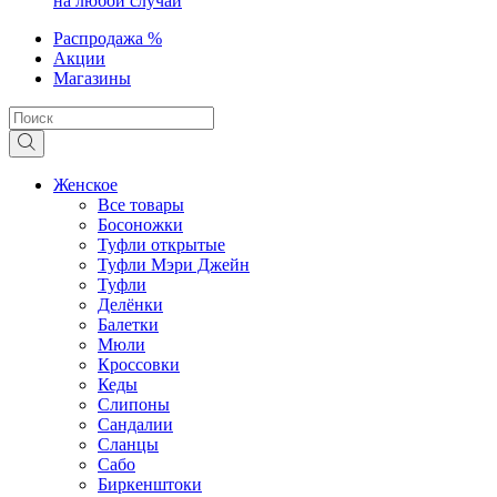
на любой случай
Распродажа %
Акции
Магазины
Женское
Все товары
Босоножки
Туфли открытые
Туфли Мэри Джейн
Туфли
Делёнки
Балетки
Мюли
Кроссовки
Кеды
Слипоны
Сандалии
Сланцы
Сабо
Биркенштоки