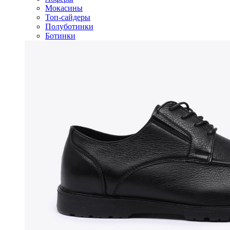
Мокасины
Топ-сайдеры
Полуботинки
Ботинки