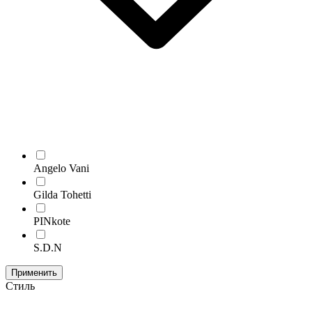
Angelo Vani
Gilda Tohetti
PINkote
S.D.N
Применить
Стиль