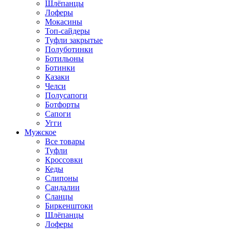
Шлёпанцы
Лоферы
Мокасины
Топ-сайдеры
Туфли закрытые
Полуботинки
Ботильоны
Ботинки
Казаки
Челси
Полусапоги
Ботфорты
Сапоги
Угги
Мужское
Все товары
Туфли
Кроссовки
Кеды
Слипоны
Сандалии
Сланцы
Биркенштоки
Шлёпанцы
Лоферы