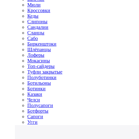
Мюли
Кроссовки
Кеды
Слипоны
Сандалии
Сланцы
Сабо
Биркенштоки
Шлёпанцы
Лоферы
Мокасины
Топ-сайдеры
Туфли закрытые
Полуботинки
Ботильоны
Ботинки
Казаки
Челси
Полусапоги
Ботфорты
Сапоги
Угги