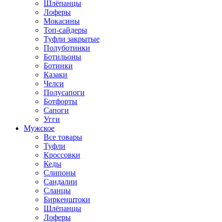
Шлёпанцы
Лоферы
Мокасины
Топ-сайдеры
Туфли закрытые
Полуботинки
Ботильоны
Ботинки
Казаки
Челси
Полусапоги
Ботфорты
Сапоги
Угги
Мужское
Все товары
Туфли
Кроссовки
Кеды
Слипоны
Сандалии
Сланцы
Биркенштоки
Шлёпанцы
Лоферы