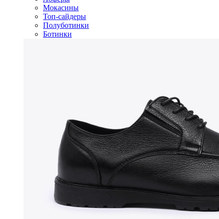
Мокасины
Топ-сайдеры
Полуботинки
Ботинки