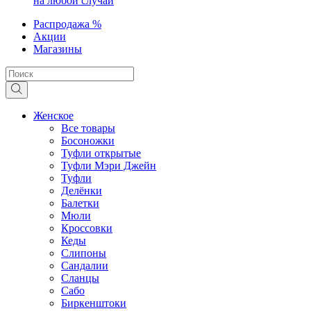
на любой случай
Распродажа %
Акции
Магазины
Женское
Все товары
Босоножки
Туфли открытые
Туфли Мэри Джейн
Туфли
Делёнки
Балетки
Мюли
Кроссовки
Кеды
Слипоны
Сандалии
Сланцы
Сабо
Биркенштоки