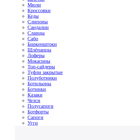
Мюли
Кроссовки
Кеды
Слипоны
Сандалии
Сланцы
Сабо
Биркенштоки
Шлёпанцы
Лоферы
Мокасины
Топ-сайдеры
Туфли закрытые
Полуботинки
Ботильоны
Ботинки
Казаки
Челси
Полусапоги
Ботфорты
Сапоги
Угги