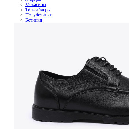
Мокасины
Топ-сайдеры
Полуботинки
Ботинки