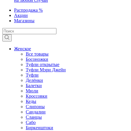
на любой случай
Распродажа %
Акции
Магазины
Женское
Все товары
Босоножки
Туфли открытые
Туфли Мэри Джейн
Туфли
Делёнки
Балетки
Мюли
Кроссовки
Кеды
Слипоны
Сандалии
Сланцы
Сабо
Биркенштоки