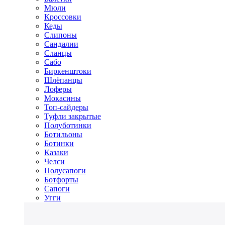
Мюли
Кроссовки
Кеды
Слипоны
Сандалии
Сланцы
Сабо
Биркенштоки
Шлёпанцы
Лоферы
Мокасины
Топ-сайдеры
Туфли закрытые
Полуботинки
Ботильоны
Ботинки
Казаки
Челси
Полусапоги
Ботфорты
Сапоги
Угги