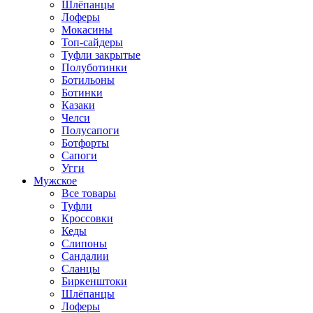
Шлёпанцы
Лоферы
Мокасины
Топ-сайдеры
Туфли закрытые
Полуботинки
Ботильоны
Ботинки
Казаки
Челси
Полусапоги
Ботфорты
Сапоги
Угги
Мужское
Все товары
Туфли
Кроссовки
Кеды
Слипоны
Сандалии
Сланцы
Биркенштоки
Шлёпанцы
Лоферы