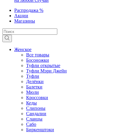
на любой случай
Распродажа %
Акции
Магазины
Женское
Все товары
Босоножки
Туфли открытые
Туфли Мэри Джейн
Туфли
Делёнки
Балетки
Мюли
Кроссовки
Кеды
Слипоны
Сандалии
Сланцы
Сабо
Биркенштоки