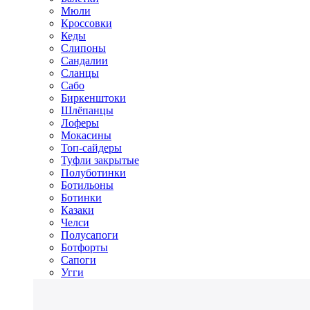
Мюли
Кроссовки
Кеды
Слипоны
Сандалии
Сланцы
Сабо
Биркенштоки
Шлёпанцы
Лоферы
Мокасины
Топ-сайдеры
Туфли закрытые
Полуботинки
Ботильоны
Ботинки
Казаки
Челси
Полусапоги
Ботфорты
Сапоги
Угги