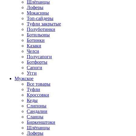
Шлёпанцы
Лоферы
Мокасины
Топ-сайдеры
Туфли закрытые
Полуботинки
Ботильоны
Ботинки
Казаки
Челси
Полусапоги
Ботфорты
Сапоги
Угги
Мужское
Все товары
Туфли
Кроссовки
Кеды
Слипоны
Сандалии
Сланцы
Биркенштоки
Шлёпанцы
Лоферы