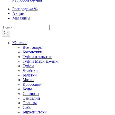
на любой случай
Распродажа %
Акции
Магазины
Женское
Все товары
Босоножки
Туфли открытые
Туфли Мэри Джейн
Туфли
Делёнки
Балетки
Мюли
Кроссовки
Кеды
Слипоны
Сандалии
Сланцы
Сабо
Биркенштоки