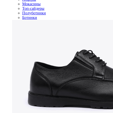
Мокасины
Топ-сайдеры
Полуботинки
Ботинки