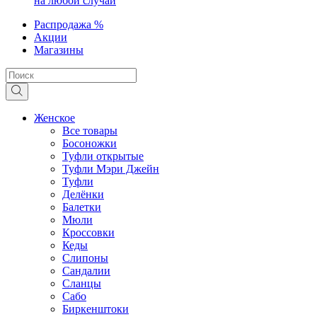
на любой случай
Распродажа %
Акции
Магазины
Женское
Все товары
Босоножки
Туфли открытые
Туфли Мэри Джейн
Туфли
Делёнки
Балетки
Мюли
Кроссовки
Кеды
Слипоны
Сандалии
Сланцы
Сабо
Биркенштоки