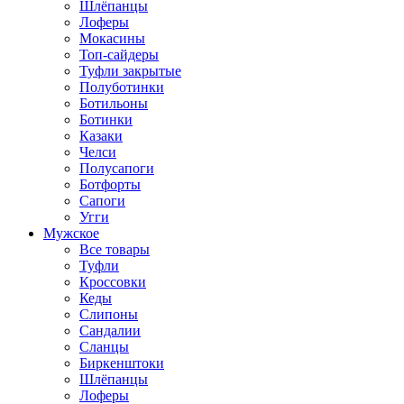
Шлёпанцы
Лоферы
Мокасины
Топ-сайдеры
Туфли закрытые
Полуботинки
Ботильоны
Ботинки
Казаки
Челси
Полусапоги
Ботфорты
Сапоги
Угги
Мужское
Все товары
Туфли
Кроссовки
Кеды
Слипоны
Сандалии
Сланцы
Биркенштоки
Шлёпанцы
Лоферы