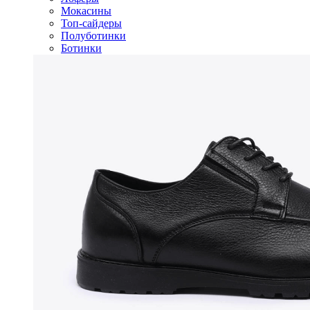
Мокасины
Топ-сайдеры
Полуботинки
Ботинки