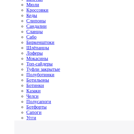
Мюли
Кроссовки
Кеды
Слипоны
Сандалии
Сланцы
Сабо
Биркенштоки
Шлёпанцы
Лоферы
Мокасины
Топ-сайдеры
Туфли закрытые
Полуботинки
Ботильоны
Ботинки
Казаки
Челси
Полусапоги
Ботфорты
Сапоги
Угги