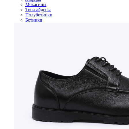
Мокасины
Топ-сайдеры
Полуботинки
Ботинки