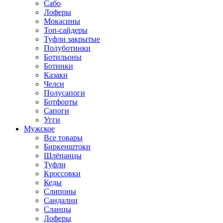
Сабо
Лоферы
Мокасины
Топ-сайдеры
Туфли закрытые
Полуботинки
Ботильоны
Ботинки
Казаки
Челси
Полусапоги
Ботфорты
Сапоги
Угги
Мужское
Все товары
Биркенштоки
Шлёпанцы
Туфли
Кроссовки
Кеды
Слипоны
Сандалии
Сланцы
Лоферы