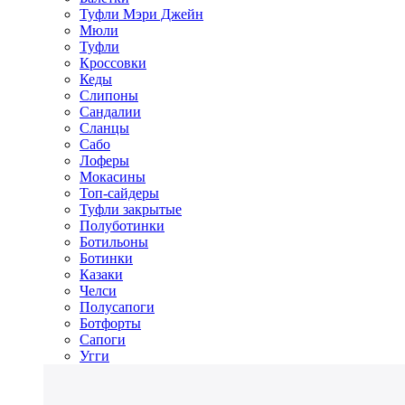
Туфли Мэри Джейн
Мюли
Туфли
Кроссовки
Кеды
Слипоны
Сандалии
Сланцы
Сабо
Лоферы
Мокасины
Топ-сайдеры
Туфли закрытые
Полуботинки
Ботильоны
Ботинки
Казаки
Челси
Полусапоги
Ботфорты
Сапоги
Угги