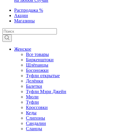
на любой случай
Распродажа %
Акции
Магазины
Женское
Все товары
Биркенштоки
Шлёпанцы
Босоножки
Туфли открытые
Делёнки
Балетки
Туфли Мэри Джейн
Мюли
Туфли
Кроссовки
Кеды
Слипоны
Сандалии
Сланцы