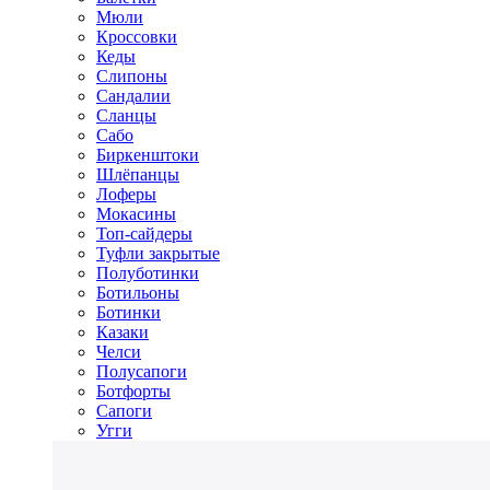
Мюли
Кроссовки
Кеды
Слипоны
Сандалии
Сланцы
Сабо
Биркенштоки
Шлёпанцы
Лоферы
Мокасины
Топ-сайдеры
Туфли закрытые
Полуботинки
Ботильоны
Ботинки
Казаки
Челси
Полусапоги
Ботфорты
Сапоги
Угги