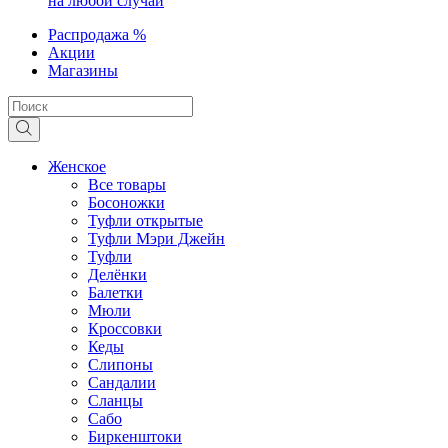
на любой случай
Распродажа %
Акции
Магазины
Женское
Все товары
Босоножки
Туфли открытые
Туфли Мэри Джейн
Туфли
Делёнки
Балетки
Мюли
Кроссовки
Кеды
Слипоны
Сандалии
Сланцы
Сабо
Биркенштоки