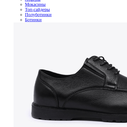
Мокасины
Топ-сайдеры
Полуботинки
Ботинки