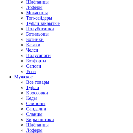
Шлёпанцы
Лоферы
Мокасины
Топ-сайдеры
Туфли закрытые
Полуботинки
Ботильоны
Ботинки
Казаки
Челси
Полусапоги
Ботфорты
Сапоги
Угги
Мужское
Все товары
Туфли
Кроссовки
Кеды
Слипоны
Сандалии
Сланцы
Биркенштоки
Шлёпанцы
Лоферы