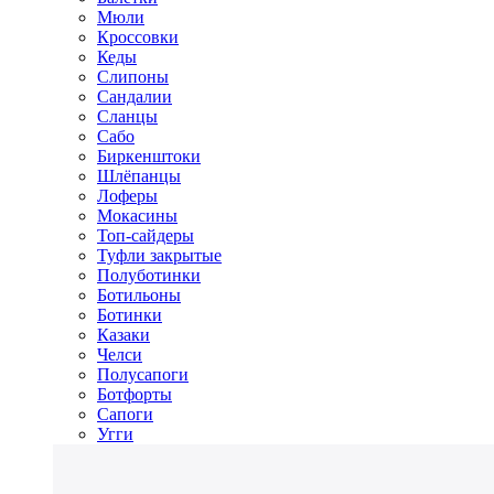
Мюли
Кроссовки
Кеды
Слипоны
Сандалии
Сланцы
Сабо
Биркенштоки
Шлёпанцы
Лоферы
Мокасины
Топ-сайдеры
Туфли закрытые
Полуботинки
Ботильоны
Ботинки
Казаки
Челси
Полусапоги
Ботфорты
Сапоги
Угги