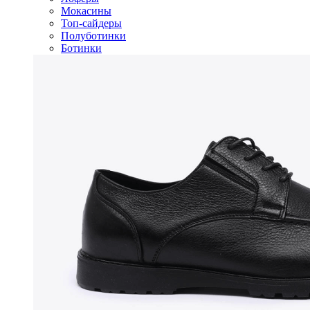
Мокасины
Топ-сайдеры
Полуботинки
Ботинки