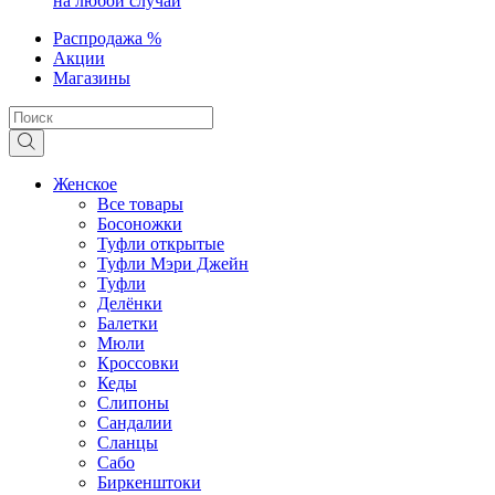
на любой случай
Распродажа %
Акции
Магазины
Женское
Все товары
Босоножки
Туфли открытые
Туфли Мэри Джейн
Туфли
Делёнки
Балетки
Мюли
Кроссовки
Кеды
Слипоны
Сандалии
Сланцы
Сабо
Биркенштоки