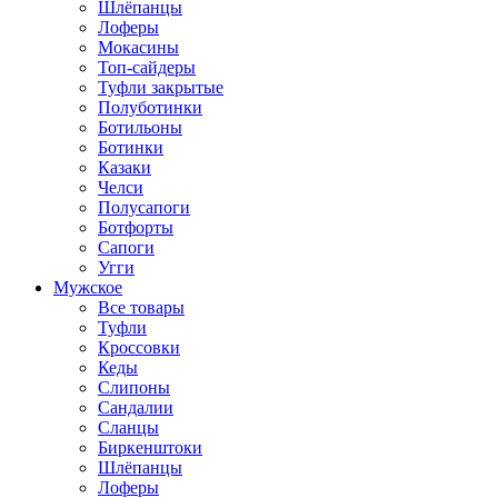
Шлёпанцы
Лоферы
Мокасины
Топ-сайдеры
Туфли закрытые
Полуботинки
Ботильоны
Ботинки
Казаки
Челси
Полусапоги
Ботфорты
Сапоги
Угги
Мужское
Все товары
Туфли
Кроссовки
Кеды
Слипоны
Сандалии
Сланцы
Биркенштоки
Шлёпанцы
Лоферы