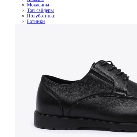
Мокасины
Топ-сайдеры
Полуботинки
Ботинки