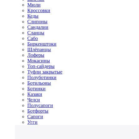
Мюли
Кроссовки
Кеды
Слипоны
Сандалии
Сланцы
Сабо
Биркенштоки
Шлёпанцы
Лоферы
Мокасины
Топ-сайдеры
Туфли закрытые
Полуботинки
Ботильоны
Ботинки
Казаки
Челси
Полусапоги
Ботфорты
Сапоги
Угги