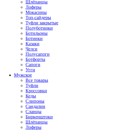
Шлёпанцы
Лоферы
Мокасины
Топ-сайдеры
Туфли закрытые
Полуботинки
Ботильоны
Ботинки
Казаки
Челси
Полусапоги
Ботфорты
Сапоги
Угги
Мужское
Все товары
Туфли
Кроссовки
Кеды
Слипоны
Сандалии
Сланцы
Биркенштоки
Шлёпанцы
Лоферы