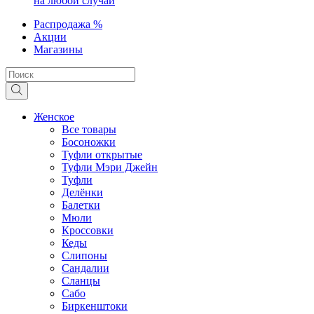
на любой случай
Распродажа %
Акции
Магазины
Женское
Все товары
Босоножки
Туфли открытые
Туфли Мэри Джейн
Туфли
Делёнки
Балетки
Мюли
Кроссовки
Кеды
Слипоны
Сандалии
Сланцы
Сабо
Биркенштоки