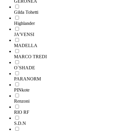
GERONEA
Gilda Tohetti
Highlander
JA'VENSI
MADELLA
MARCO TREDI
O`SHADE
PARANORM
PINkote
Renzoni
RIO RF
S.D.N