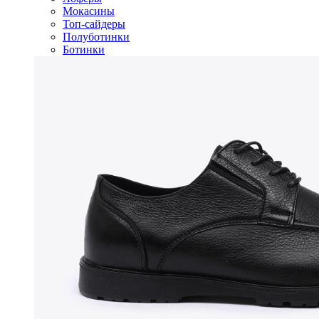
Мокасины
Топ-сайдеры
Полуботинки
Ботинки