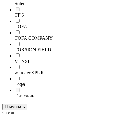
Soter
TF'S
TOFA
TOFA COMPANY
TORSION FIELD
VENSI
wun der SPUR
Тофа
Три слона
Применить
Стиль