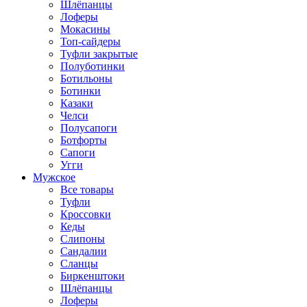
Шлёпанцы
Лоферы
Мокасины
Топ-сайдеры
Туфли закрытые
Полуботинки
Ботильоны
Ботинки
Казаки
Челси
Полусапоги
Ботфорты
Сапоги
Угги
Мужское
Все товары
Туфли
Кроссовки
Кеды
Слипоны
Сандалии
Сланцы
Биркенштоки
Шлёпанцы
Лоферы