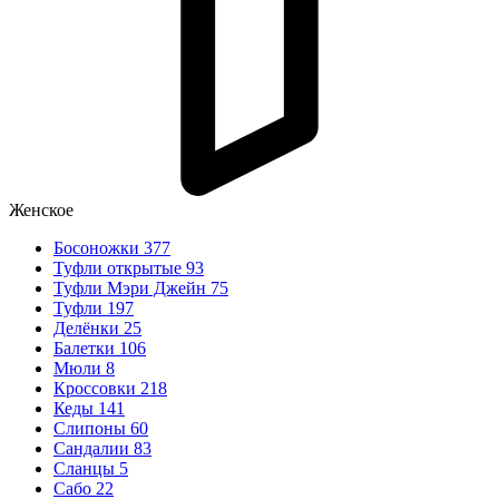
Женское
Босоножки
377
Туфли открытые
93
Туфли Мэри Джейн
75
Туфли
197
Делёнки
25
Балетки
106
Мюли
8
Кроссовки
218
Кеды
141
Слипоны
60
Сандалии
83
Сланцы
5
Сабо
22