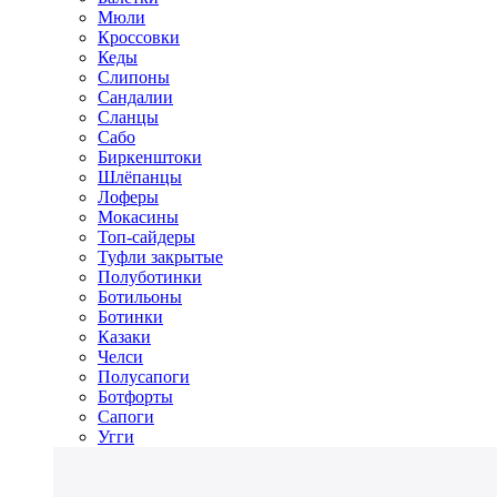
Мюли
Кроссовки
Кеды
Слипоны
Сандалии
Сланцы
Сабо
Биркенштоки
Шлёпанцы
Лоферы
Мокасины
Топ-сайдеры
Туфли закрытые
Полуботинки
Ботильоны
Ботинки
Казаки
Челси
Полусапоги
Ботфорты
Сапоги
Угги