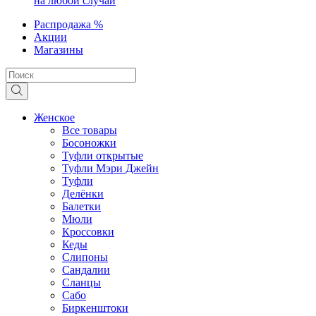
на любой случай
Распродажа %
Акции
Магазины
Женское
Все товары
Босоножки
Туфли открытые
Туфли Мэри Джейн
Туфли
Делёнки
Балетки
Мюли
Кроссовки
Кеды
Слипоны
Сандалии
Сланцы
Сабо
Биркенштоки