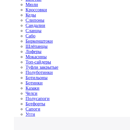
Мюли
Кроссовки
Кеды
Слипоны
Сандалии
Сланцы
Сабо
Биркенштоки
Шлёпанцы
Лоферы
Мокасины
Топ-сайдеры
Туфли закрытые
Полуботинки
Ботильоны
Ботинки
Казаки
Челси
Полусапоги
Ботфорты
Сапоги
Угги