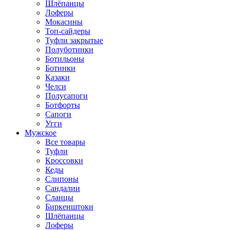
Шлёпанцы
Лоферы
Мокасины
Топ-сайдеры
Туфли закрытые
Полуботинки
Ботильоны
Ботинки
Казаки
Челси
Полусапоги
Ботфорты
Сапоги
Угги
Мужское
Все товары
Туфли
Кроссовки
Кеды
Слипоны
Сандалии
Сланцы
Биркенштоки
Шлёпанцы
Лоферы