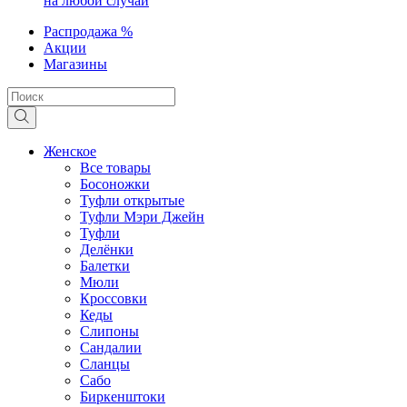
на любой случай
Распродажа %
Акции
Магазины
Женское
Все товары
Босоножки
Туфли открытые
Туфли Мэри Джейн
Туфли
Делёнки
Балетки
Мюли
Кроссовки
Кеды
Слипоны
Сандалии
Сланцы
Сабо
Биркенштоки