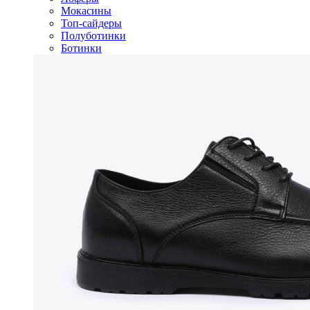
Мокасины
Топ-сайдеры
Полуботинки
Ботинки