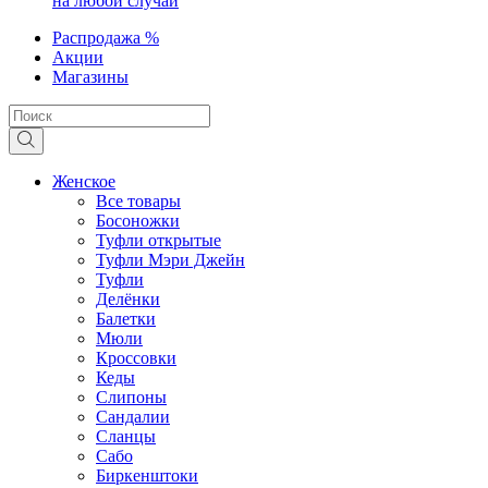
на любой случай
Распродажа %
Акции
Магазины
Женское
Все товары
Босоножки
Туфли открытые
Туфли Мэри Джейн
Туфли
Делёнки
Балетки
Мюли
Кроссовки
Кеды
Слипоны
Сандалии
Сланцы
Сабо
Биркенштоки