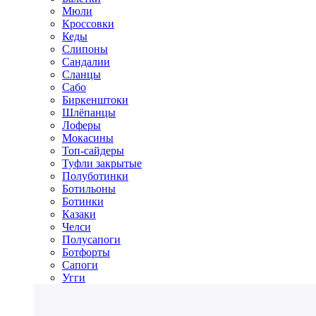
Мюли
Кроссовки
Кеды
Слипоны
Сандалии
Сланцы
Сабо
Биркенштоки
Шлёпанцы
Лоферы
Мокасины
Топ-сайдеры
Туфли закрытые
Полуботинки
Ботильоны
Ботинки
Казаки
Челси
Полусапоги
Ботфорты
Сапоги
Угги