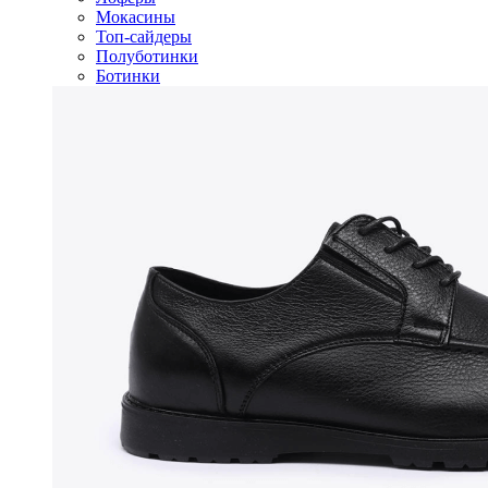
Мокасины
Топ-сайдеры
Полуботинки
Ботинки