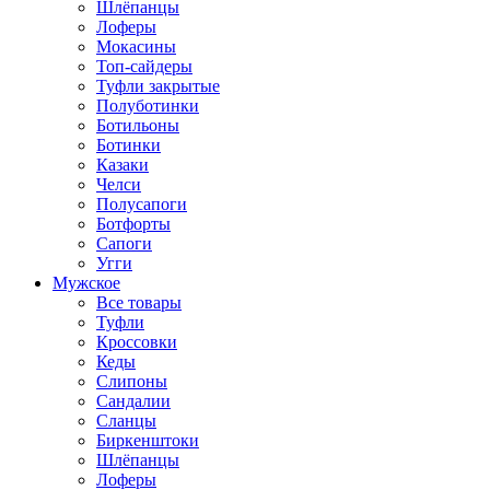
Шлёпанцы
Лоферы
Мокасины
Топ-сайдеры
Туфли закрытые
Полуботинки
Ботильоны
Ботинки
Казаки
Челси
Полусапоги
Ботфорты
Сапоги
Угги
Мужское
Все товары
Туфли
Кроссовки
Кеды
Слипоны
Сандалии
Сланцы
Биркенштоки
Шлёпанцы
Лоферы