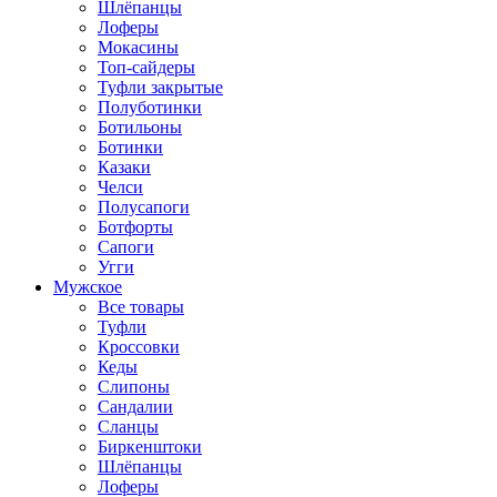
Шлёпанцы
Лоферы
Мокасины
Топ-сайдеры
Туфли закрытые
Полуботинки
Ботильоны
Ботинки
Казаки
Челси
Полусапоги
Ботфорты
Сапоги
Угги
Мужское
Все товары
Туфли
Кроссовки
Кеды
Слипоны
Сандалии
Сланцы
Биркенштоки
Шлёпанцы
Лоферы