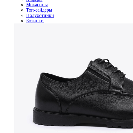
Мокасины
Топ-сайдеры
Полуботинки
Ботинки