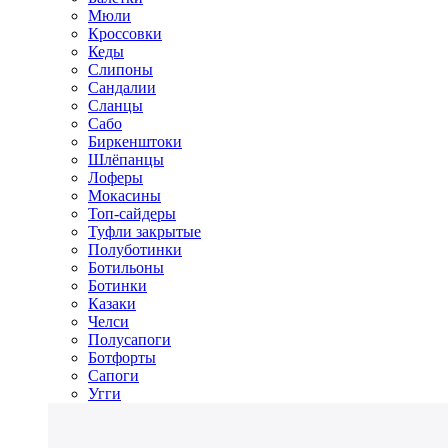
Мюли
Кроссовки
Кеды
Слипоны
Сандалии
Сланцы
Сабо
Биркенштоки
Шлёпанцы
Лоферы
Мокасины
Топ-сайдеры
Туфли закрытые
Полуботинки
Ботильоны
Ботинки
Казаки
Челси
Полусапоги
Ботфорты
Сапоги
Угги