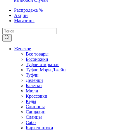
на любой случай
Распродажа %
Акции
Магазины
Женское
Все товары
Босоножки
Туфли открытые
Туфли Мэри Джейн
Туфли
Делёнки
Балетки
Мюли
Кроссовки
Кеды
Слипоны
Сандалии
Сланцы
Сабо
Биркенштоки