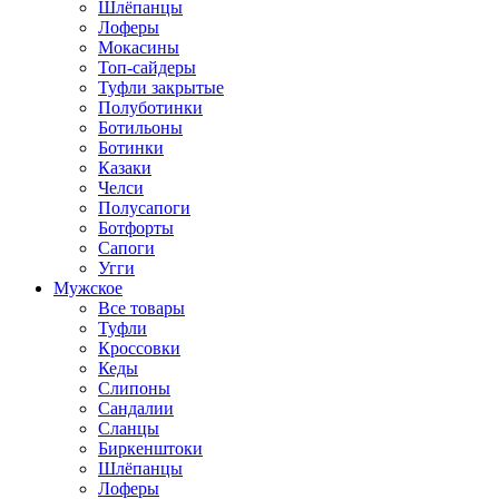
Шлёпанцы
Лоферы
Мокасины
Топ-сайдеры
Туфли закрытые
Полуботинки
Ботильоны
Ботинки
Казаки
Челси
Полусапоги
Ботфорты
Сапоги
Угги
Мужское
Все товары
Туфли
Кроссовки
Кеды
Слипоны
Сандалии
Сланцы
Биркенштоки
Шлёпанцы
Лоферы