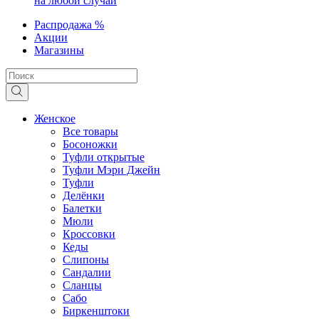
на любой случай
Распродажа %
Акции
Магазины
Женское
Все товары
Босоножки
Туфли открытые
Туфли Мэри Джейн
Туфли
Делёнки
Балетки
Мюли
Кроссовки
Кеды
Слипоны
Сандалии
Сланцы
Сабо
Биркенштоки