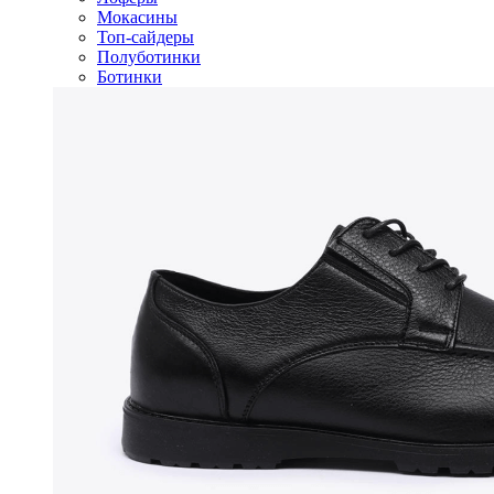
Мокасины
Топ-сайдеры
Полуботинки
Ботинки