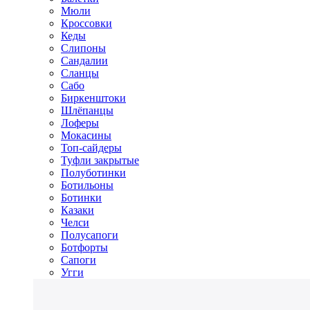
Мюли
Кроссовки
Кеды
Слипоны
Сандалии
Сланцы
Сабо
Биркенштоки
Шлёпанцы
Лоферы
Мокасины
Топ-сайдеры
Туфли закрытые
Полуботинки
Ботильоны
Ботинки
Казаки
Челси
Полусапоги
Ботфорты
Сапоги
Угги