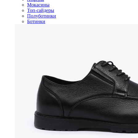
Мокасины
Топ-сайдеры
Полуботинки
Ботинки