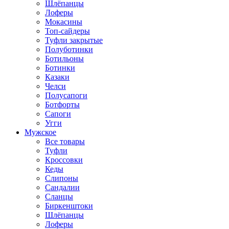
Шлёпанцы
Лоферы
Мокасины
Топ-сайдеры
Туфли закрытые
Полуботинки
Ботильоны
Ботинки
Казаки
Челси
Полусапоги
Ботфорты
Сапоги
Угги
Мужское
Все товары
Туфли
Кроссовки
Кеды
Слипоны
Сандалии
Сланцы
Биркенштоки
Шлёпанцы
Лоферы