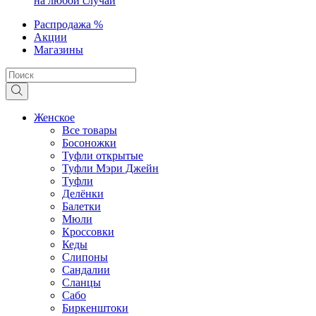
на любой случай
Распродажа %
Акции
Магазины
Женское
Все товары
Босоножки
Туфли открытые
Туфли Мэри Джейн
Туфли
Делёнки
Балетки
Мюли
Кроссовки
Кеды
Слипоны
Сандалии
Сланцы
Сабо
Биркенштоки