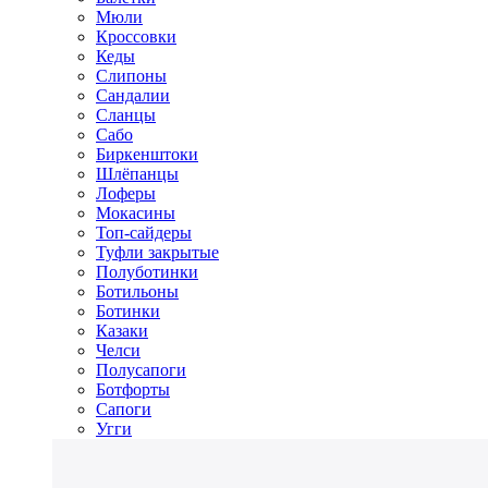
Мюли
Кроссовки
Кеды
Слипоны
Сандалии
Сланцы
Сабо
Биркенштоки
Шлёпанцы
Лоферы
Мокасины
Топ-сайдеры
Туфли закрытые
Полуботинки
Ботильоны
Ботинки
Казаки
Челси
Полусапоги
Ботфорты
Сапоги
Угги