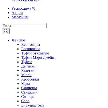
на любой случай
Распродажа %
Акции
Магазины
Женское
Все товары
Босоножки
Туфли открытые
Туфли Мэри Джейн
Туфли
Делёнки
Балетки
Мюли
Кроссовки
Кеды
Слипоны
Сандалии
Сланцы
Сабо
Биркенштоки