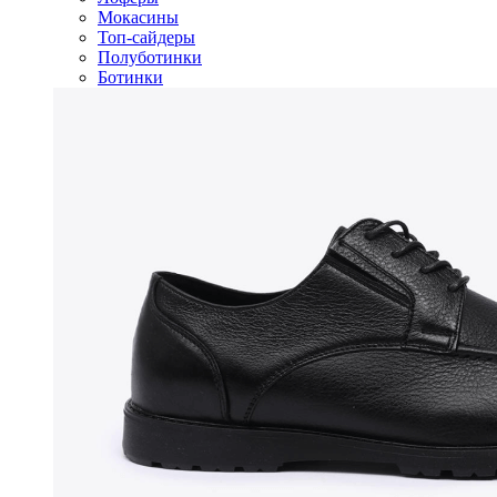
Мокасины
Топ-сайдеры
Полуботинки
Ботинки