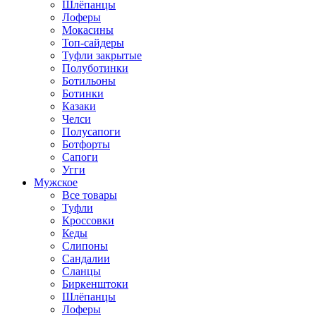
Шлёпанцы
Лоферы
Мокасины
Топ-сайдеры
Туфли закрытые
Полуботинки
Ботильоны
Ботинки
Казаки
Челси
Полусапоги
Ботфорты
Сапоги
Угги
Мужское
Все товары
Туфли
Кроссовки
Кеды
Слипоны
Сандалии
Сланцы
Биркенштоки
Шлёпанцы
Лоферы