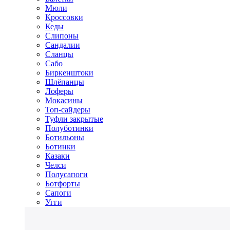
Мюли
Кроссовки
Кеды
Слипоны
Сандалии
Сланцы
Сабо
Биркенштоки
Шлёпанцы
Лоферы
Мокасины
Топ-сайдеры
Туфли закрытые
Полуботинки
Ботильоны
Ботинки
Казаки
Челси
Полусапоги
Ботфорты
Сапоги
Угги