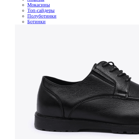
Мокасины
Топ-сайдеры
Полуботинки
Ботинки