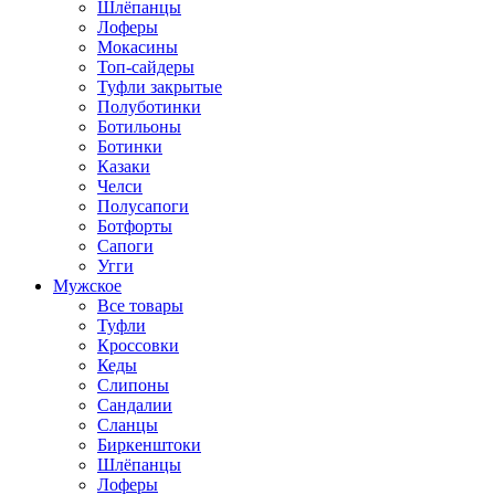
Шлёпанцы
Лоферы
Мокасины
Топ-сайдеры
Туфли закрытые
Полуботинки
Ботильоны
Ботинки
Казаки
Челси
Полусапоги
Ботфорты
Сапоги
Угги
Мужское
Все товары
Туфли
Кроссовки
Кеды
Слипоны
Сандалии
Сланцы
Биркенштоки
Шлёпанцы
Лоферы