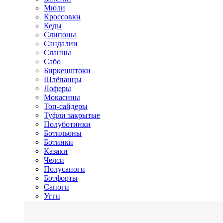
Мюли
Кроссовки
Кеды
Слипоны
Сандалии
Сланцы
Сабо
Биркенштоки
Шлёпанцы
Лоферы
Мокасины
Топ-сайдеры
Туфли закрытые
Полуботинки
Ботильоны
Ботинки
Казаки
Челси
Полусапоги
Ботфорты
Сапоги
Угги