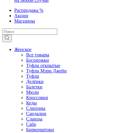
на любой случай
Распродажа %
Акции
Магазины
Женское
Все товары
Босоножки
Туфли открытые
Туфли Мэри Джейн
Туфли
Делёнки
Балетки
Мюли
Кроссовки
Кеды
Слипоны
Сандалии
Сланцы
Сабо
Биркенштоки