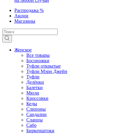
на любой случай
Распродажа %
Акции
Магазины
Женское
Все товары
Босоножки
Туфли открытые
Туфли Мэри Джейн
Туфли
Делёнки
Балетки
Мюли
Кроссовки
Кеды
Слипоны
Сандалии
Сланцы
Сабо
Биркенштоки