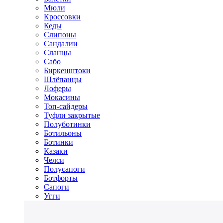
Мюли
Кроссовки
Кеды
Слипоны
Сандалии
Сланцы
Сабо
Биркенштоки
Шлёпанцы
Лоферы
Мокасины
Топ-сайдеры
Туфли закрытые
Полуботинки
Ботильоны
Ботинки
Казаки
Челси
Полусапоги
Ботфорты
Сапоги
Угги