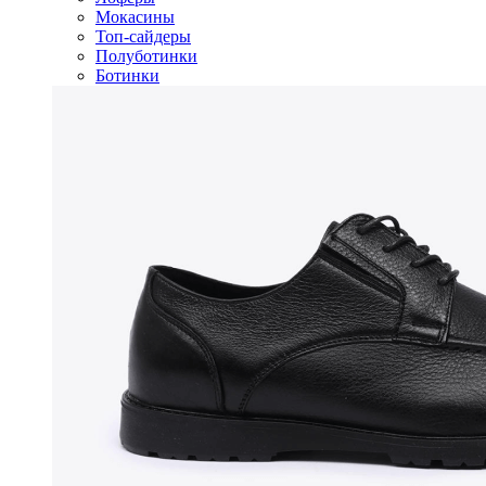
Мокасины
Топ-сайдеры
Полуботинки
Ботинки