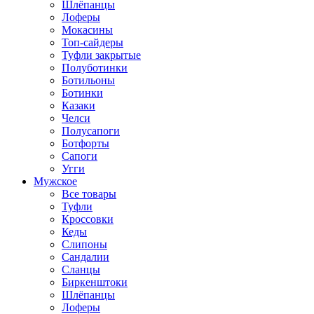
Шлёпанцы
Лоферы
Мокасины
Топ-сайдеры
Туфли закрытые
Полуботинки
Ботильоны
Ботинки
Казаки
Челси
Полусапоги
Ботфорты
Сапоги
Угги
Мужское
Все товары
Туфли
Кроссовки
Кеды
Слипоны
Сандалии
Сланцы
Биркенштоки
Шлёпанцы
Лоферы