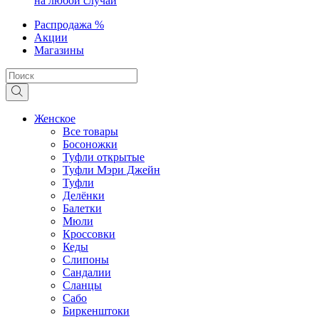
на любой случай
Распродажа %
Акции
Магазины
Женское
Все товары
Босоножки
Туфли открытые
Туфли Мэри Джейн
Туфли
Делёнки
Балетки
Мюли
Кроссовки
Кеды
Слипоны
Сандалии
Сланцы
Сабо
Биркенштоки