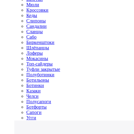
Мюли
Кроссовки
Кеды
Слипоны
Сандалии
Сланцы
Сабо
Биркенштоки
Шлёпанцы
Лоферы
Мокасины
Топ-сайдеры
Туфли закрытые
Полуботинки
Ботильоны
Ботинки
Казаки
Челси
Полусапоги
Ботфорты
Сапоги
Угги