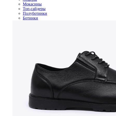
Мокасины
Топ-сайдеры
Полуботинки
Ботинки