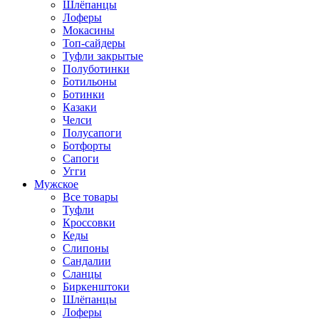
Шлёпанцы
Лоферы
Мокасины
Топ-сайдеры
Туфли закрытые
Полуботинки
Ботильоны
Ботинки
Казаки
Челси
Полусапоги
Ботфорты
Сапоги
Угги
Мужское
Все товары
Туфли
Кроссовки
Кеды
Слипоны
Сандалии
Сланцы
Биркенштоки
Шлёпанцы
Лоферы