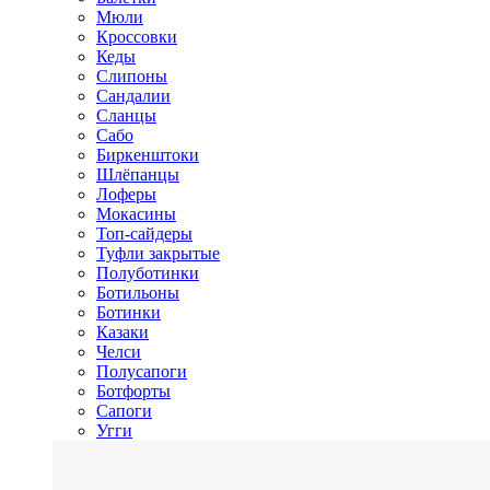
Мюли
Кроссовки
Кеды
Слипоны
Сандалии
Сланцы
Сабо
Биркенштоки
Шлёпанцы
Лоферы
Мокасины
Топ-сайдеры
Туфли закрытые
Полуботинки
Ботильоны
Ботинки
Казаки
Челси
Полусапоги
Ботфорты
Сапоги
Угги