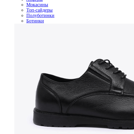
Мокасины
Топ-сайдеры
Полуботинки
Ботинки