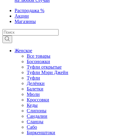
на любой случай
Распродажа %
Акции
Магазины
Женское
Все товары
Босоножки
Туфли открытые
Туфли Мэри Джейн
Туфли
Делёнки
Балетки
Мюли
Кроссовки
Кеды
Слипоны
Сандалии
Сланцы
Сабо
Биркенштоки