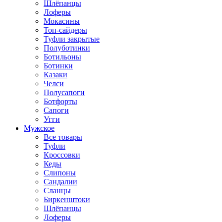
Шлёпанцы
Лоферы
Мокасины
Топ-сайдеры
Туфли закрытые
Полуботинки
Ботильоны
Ботинки
Казаки
Челси
Полусапоги
Ботфорты
Сапоги
Угги
Мужское
Все товары
Туфли
Кроссовки
Кеды
Слипоны
Сандалии
Сланцы
Биркенштоки
Шлёпанцы
Лоферы