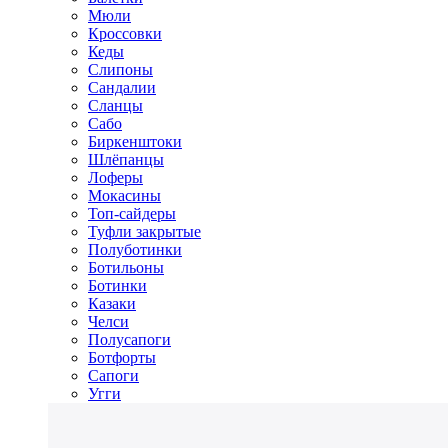
Мюли
Кроссовки
Кеды
Слипоны
Сандалии
Сланцы
Сабо
Биркенштоки
Шлёпанцы
Лоферы
Мокасины
Топ-сайдеры
Туфли закрытые
Полуботинки
Ботильоны
Ботинки
Казаки
Челси
Полусапоги
Ботфорты
Сапоги
Угги