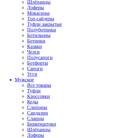
Шлёпанцы
Лоферы
Мокасины
Топ-сайдеры
Туфли закрытые
Полуботинки
Ботильоны
Ботинки
Казаки
Челси
Полусапоги
Ботфорты
Сапоги
Угги
Мужское
Все товары
Туфли
Кроссовки
Кеды
Слипоны
Сандалии
Сланцы
Биркенштоки
Шлёпанцы
Лоферы