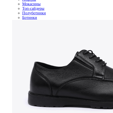
Мокасины
Топ-сайдеры
Полуботинки
Ботинки