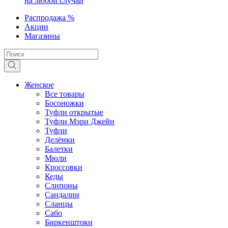
на любой случай
Распродажа %
Акции
Магазины
Женское
Все товары
Босоножки
Туфли открытые
Туфли Мэри Джейн
Туфли
Делёнки
Балетки
Мюли
Кроссовки
Кеды
Слипоны
Сандалии
Сланцы
Сабо
Биркенштоки