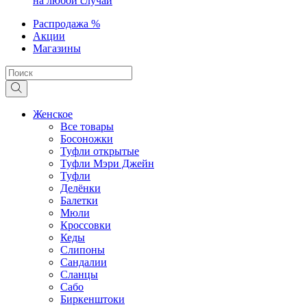
на любой случай
Распродажа %
Акции
Магазины
Женское
Все товары
Босоножки
Туфли открытые
Туфли Мэри Джейн
Туфли
Делёнки
Балетки
Мюли
Кроссовки
Кеды
Слипоны
Сандалии
Сланцы
Сабо
Биркенштоки