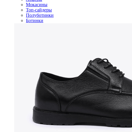
Мокасины
Топ-сайдеры
Полуботинки
Ботинки