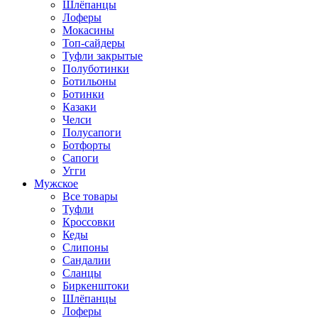
Шлёпанцы
Лоферы
Мокасины
Топ-сайдеры
Туфли закрытые
Полуботинки
Ботильоны
Ботинки
Казаки
Челси
Полусапоги
Ботфорты
Сапоги
Угги
Мужское
Все товары
Туфли
Кроссовки
Кеды
Слипоны
Сандалии
Сланцы
Биркенштоки
Шлёпанцы
Лоферы