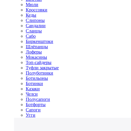
Мюли
Кроссовки
Кеды
Слипоны
Сандалии
Сланцы
Сабо
Биркенштоки
Шлёпанцы
Лоферы
Мокасины
Топ-сайдеры
Туфли закрытые
Полуботинки
Ботильоны
Ботинки
Казаки
Челси
Полусапоги
Ботфорты
Сапоги
Угги