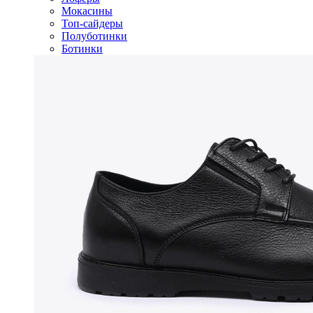
Мокасины
Топ-сайдеры
Полуботинки
Ботинки