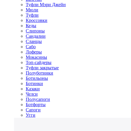
Туфли Мэри Джейн
Мюли
Туфли
Кроссовки
Кеды
Слипоны
Сандалии
Сланцы
Сабо
Лоферы
Мокасины
Топ-сайдеры
Туфли закрытые
Полуботинки
Ботильоны
Ботинки
Казаки
Челси
Полусапоги
Ботфорты
Сапоги
Угги