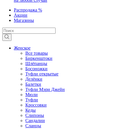
на любой случай
Распродажа %
Акции
Магазины
Женское
Все товары
Биркенштоки
Шлёпанцы
Босоножки
Туфли открытые
Делёнки
Балетки
Туфли Мэри Джейн
Мюли
Туфли
Кроссовки
Кеды
Слипоны
Сандалии
Сланцы