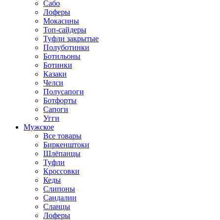
Сабо
Лоферы
Мокасины
Топ-сайдеры
Туфли закрытые
Полуботинки
Ботильоны
Ботинки
Казаки
Челси
Полусапоги
Ботфорты
Сапоги
Угги
Мужское
Все товары
Биркенштоки
Шлёпанцы
Туфли
Кроссовки
Кеды
Слипоны
Сандалии
Сланцы
Лоферы