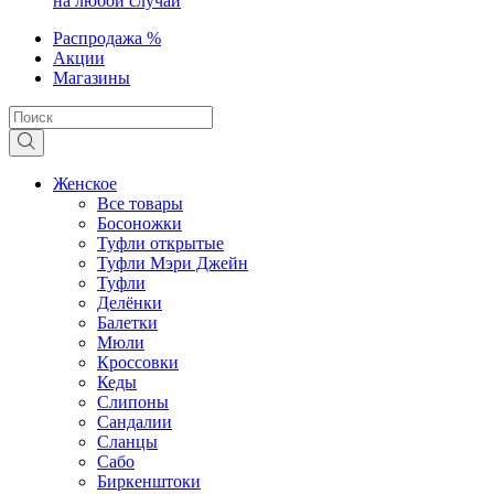
на любой случай
Распродажа %
Акции
Магазины
Женское
Все товары
Босоножки
Туфли открытые
Туфли Мэри Джейн
Туфли
Делёнки
Балетки
Мюли
Кроссовки
Кеды
Слипоны
Сандалии
Сланцы
Сабо
Биркенштоки