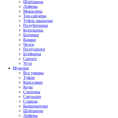
Шлёпанцы
Лоферы
Мокасины
Топ-сайдеры
Туфли закрытые
Полуботинки
Ботильоны
Ботинки
Казаки
Челси
Полусапоги
Ботфорты
Сапоги
Угги
Мужское
Все товары
Туфли
Кроссовки
Кеды
Слипоны
Сандалии
Сланцы
Биркенштоки
Шлёпанцы
Лоферы