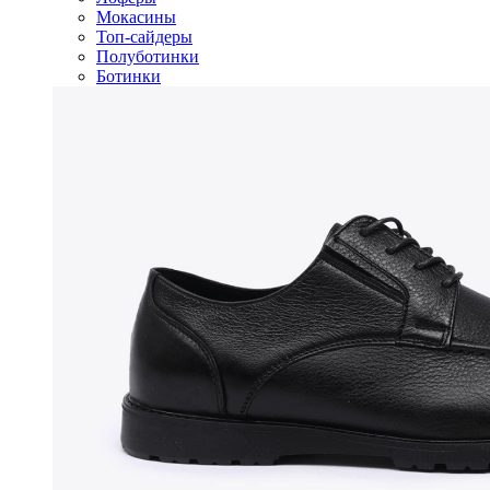
Мокасины
Топ-сайдеры
Полуботинки
Ботинки