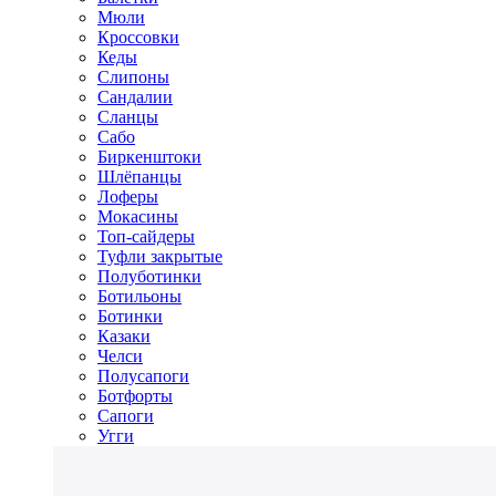
Мюли
Кроссовки
Кеды
Слипоны
Сандалии
Сланцы
Сабо
Биркенштоки
Шлёпанцы
Лоферы
Мокасины
Топ-сайдеры
Туфли закрытые
Полуботинки
Ботильоны
Ботинки
Казаки
Челси
Полусапоги
Ботфорты
Сапоги
Угги