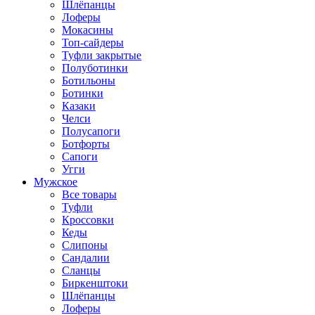
Шлёпанцы
Лоферы
Мокасины
Топ-сайдеры
Туфли закрытые
Полуботинки
Ботильоны
Ботинки
Казаки
Челси
Полусапоги
Ботфорты
Сапоги
Угги
Мужское
Все товары
Туфли
Кроссовки
Кеды
Слипоны
Сандалии
Сланцы
Биркенштоки
Шлёпанцы
Лоферы