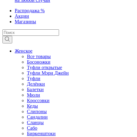
на любой случай
Распродажа %
Акции
Магазины
Женское
Все товары
Босоножки
Туфли открытые
Туфли Мэри Джейн
Туфли
Делёнки
Балетки
Мюли
Кроссовки
Кеды
Слипоны
Сандалии
Сланцы
Сабо
Биркенштоки