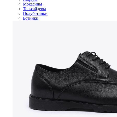
Мокасины
Топ-сайдеры
Полуботинки
Ботинки