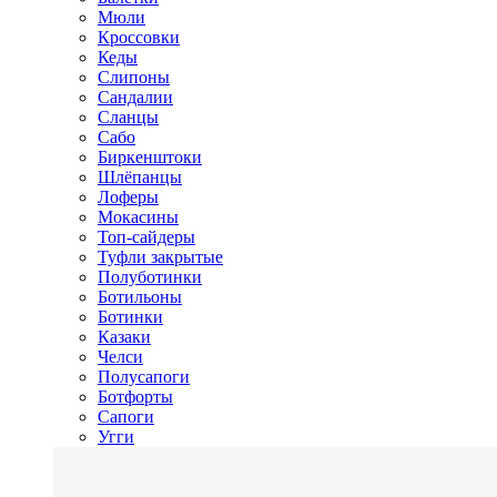
Мюли
Кроссовки
Кеды
Слипоны
Сандалии
Сланцы
Сабо
Биркенштоки
Шлёпанцы
Лоферы
Мокасины
Топ-сайдеры
Туфли закрытые
Полуботинки
Ботильоны
Ботинки
Казаки
Челси
Полусапоги
Ботфорты
Сапоги
Угги