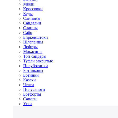
Мюли
Кроссовки
Кеды
Слипоны
Сандалии
Сланцы
Сабо
Биркенштоки
Шлёпанцы
Лоферы
Мокасины
Топ-сайдеры
Туфли закрытые
Полуботинки
Ботильоны
Ботинки
Казаки
Челси
Полусапоги
Ботфорты
Сапоги
Угги