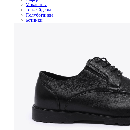
Мокасины
Топ-сайдеры
Полуботинки
Ботинки