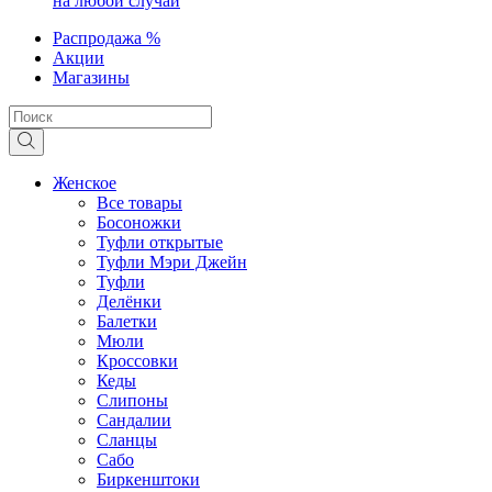
на любой случай
Распродажа %
Акции
Магазины
Женское
Все товары
Босоножки
Туфли открытые
Туфли Мэри Джейн
Туфли
Делёнки
Балетки
Мюли
Кроссовки
Кеды
Слипоны
Сандалии
Сланцы
Сабо
Биркенштоки