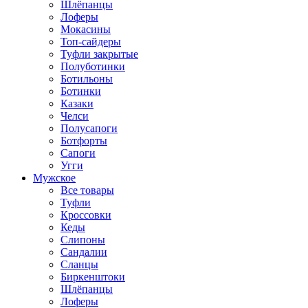
Шлёпанцы
Лоферы
Мокасины
Топ-сайдеры
Туфли закрытые
Полуботинки
Ботильоны
Ботинки
Казаки
Челси
Полусапоги
Ботфорты
Сапоги
Угги
Мужское
Все товары
Туфли
Кроссовки
Кеды
Слипоны
Сандалии
Сланцы
Биркенштоки
Шлёпанцы
Лоферы