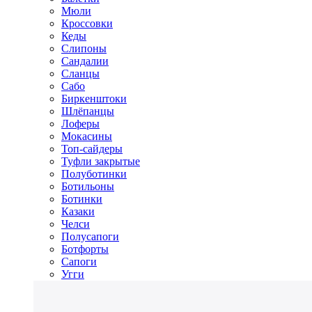
Мюли
Кроссовки
Кеды
Слипоны
Сандалии
Сланцы
Сабо
Биркенштоки
Шлёпанцы
Лоферы
Мокасины
Топ-сайдеры
Туфли закрытые
Полуботинки
Ботильоны
Ботинки
Казаки
Челси
Полусапоги
Ботфорты
Сапоги
Угги