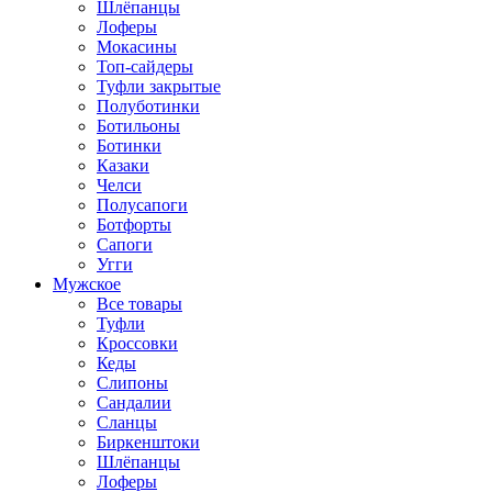
Шлёпанцы
Лоферы
Мокасины
Топ-сайдеры
Туфли закрытые
Полуботинки
Ботильоны
Ботинки
Казаки
Челси
Полусапоги
Ботфорты
Сапоги
Угги
Мужское
Все товары
Туфли
Кроссовки
Кеды
Слипоны
Сандалии
Сланцы
Биркенштоки
Шлёпанцы
Лоферы