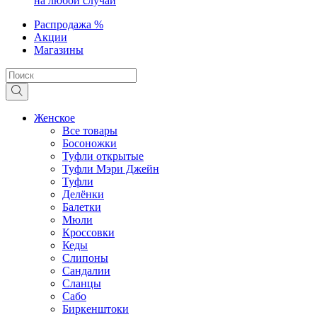
на любой случай
Распродажа %
Акции
Магазины
Женское
Все товары
Босоножки
Туфли открытые
Туфли Мэри Джейн
Туфли
Делёнки
Балетки
Мюли
Кроссовки
Кеды
Слипоны
Сандалии
Сланцы
Сабо
Биркенштоки