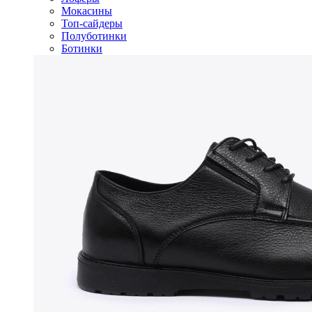
Мокасины
Топ-сайдеры
Полуботинки
Ботинки