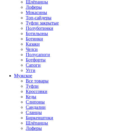
Шлёпанцы
Лоферы
Мокасины
Топ-сайдеры
Туфли закрытые
Полуботинки
Ботильоны
Ботинки
Казаки
Челси
Полусапоги
Ботфорты
Сапоги
Угги
Мужское
Все товары
Туфли
Кроссовки
Кеды
Слипоны
Сандалии
Сланцы
Биркенштоки
Шлёпанцы
Лоферы