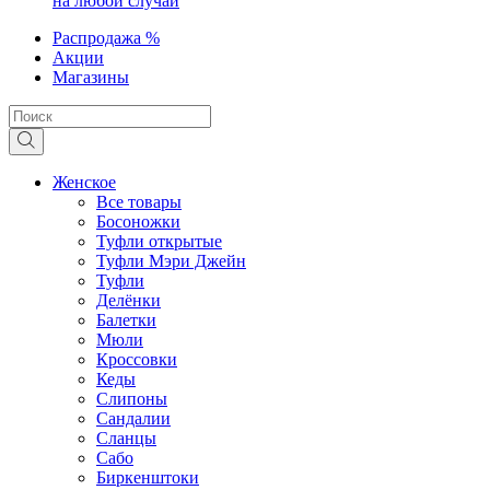
на любой случай
Распродажа %
Акции
Магазины
Женское
Все товары
Босоножки
Туфли открытые
Туфли Мэри Джейн
Туфли
Делёнки
Балетки
Мюли
Кроссовки
Кеды
Слипоны
Сандалии
Сланцы
Сабо
Биркенштоки