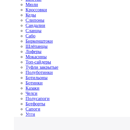
Мюли
Кроссовки
Кеды
Слипоны
Сандалии
Сланцы
Сабо
Биркенштоки
Шлёпанцы
Лоферы
Мокасины
Топ-сайдеры
Туфли закрытые
Полуботинки
Ботильоны
Ботинки
Казаки
Челси
Полусапоги
Ботфорты
Сапоги
Угги