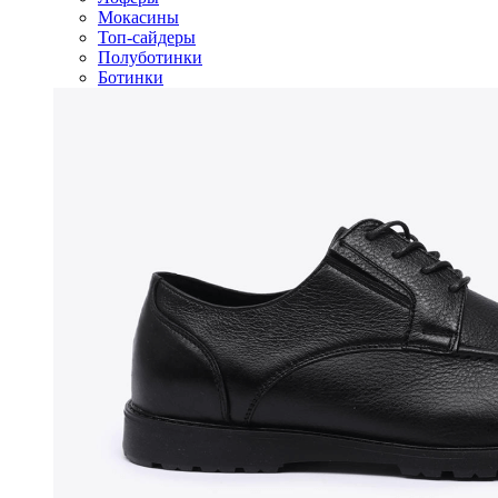
Мокасины
Топ-сайдеры
Полуботинки
Ботинки