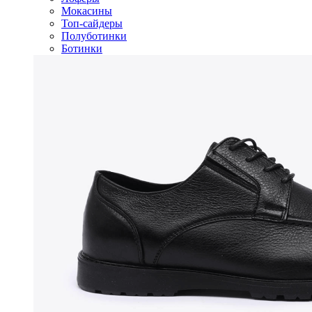
Мокасины
Топ-сайдеры
Полуботинки
Ботинки