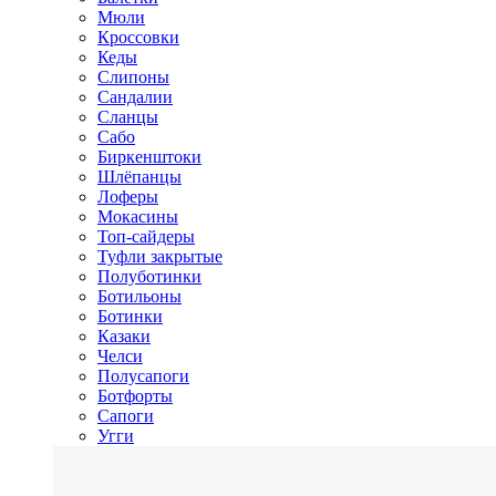
Мюли
Кроссовки
Кеды
Слипоны
Сандалии
Сланцы
Сабо
Биркенштоки
Шлёпанцы
Лоферы
Мокасины
Топ-сайдеры
Туфли закрытые
Полуботинки
Ботильоны
Ботинки
Казаки
Челси
Полусапоги
Ботфорты
Сапоги
Угги