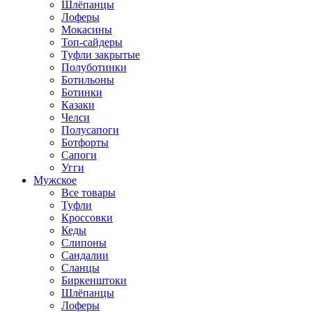
Шлёпанцы
Лоферы
Мокасины
Топ-сайдеры
Туфли закрытые
Полуботинки
Ботильоны
Ботинки
Казаки
Челси
Полусапоги
Ботфорты
Сапоги
Угги
Мужское
Все товары
Туфли
Кроссовки
Кеды
Слипоны
Сандалии
Сланцы
Биркенштоки
Шлёпанцы
Лоферы