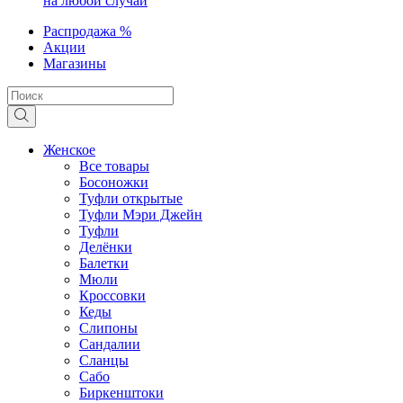
на любой случай
Распродажа %
Акции
Магазины
Женское
Все товары
Босоножки
Туфли открытые
Туфли Мэри Джейн
Туфли
Делёнки
Балетки
Мюли
Кроссовки
Кеды
Слипоны
Сандалии
Сланцы
Сабо
Биркенштоки