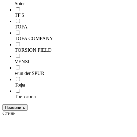
Soter
TF'S
TOFA
TOFA COMPANY
TORSION FIELD
VENSI
wun der SPUR
Тофа
Три слона
Применить
Стиль