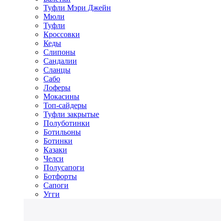
Туфли Мэри Джейн
Мюли
Туфли
Кроссовки
Кеды
Слипоны
Сандалии
Сланцы
Сабо
Лоферы
Мокасины
Топ-сайдеры
Туфли закрытые
Полуботинки
Ботильоны
Ботинки
Казаки
Челси
Полусапоги
Ботфорты
Сапоги
Угги