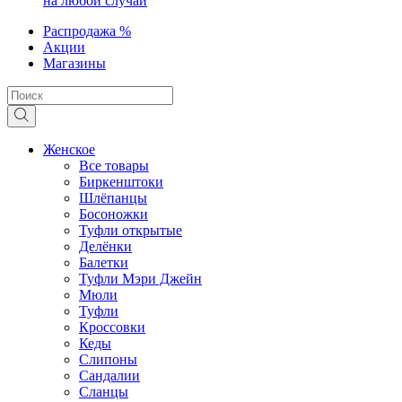
на любой случай
Распродажа %
Акции
Магазины
Женское
Все товары
Биркенштоки
Шлёпанцы
Босоножки
Туфли открытые
Делёнки
Балетки
Туфли Мэри Джейн
Мюли
Туфли
Кроссовки
Кеды
Слипоны
Сандалии
Сланцы