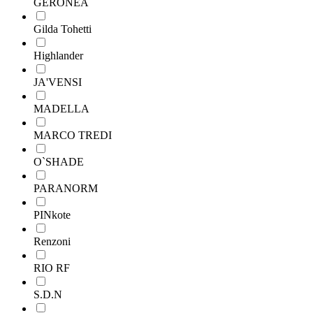
GERONEA
Gilda Tohetti
Highlander
JA'VENSI
MADELLA
MARCO TREDI
O`SHADE
PARANORM
PINkote
Renzoni
RIO RF
S.D.N