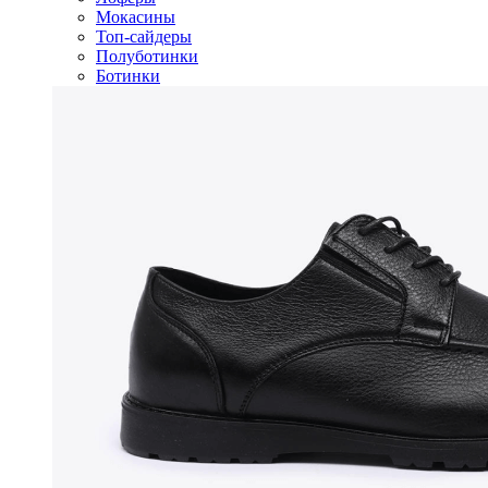
Мокасины
Топ-сайдеры
Полуботинки
Ботинки