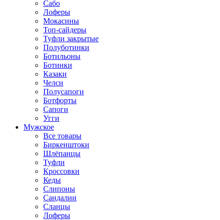
Сабо
Лоферы
Мокасины
Топ-сайдеры
Туфли закрытые
Полуботинки
Ботильоны
Ботинки
Казаки
Челси
Полусапоги
Ботфорты
Сапоги
Угги
Мужское
Все товары
Биркенштоки
Шлёпанцы
Туфли
Кроссовки
Кеды
Слипоны
Сандалии
Сланцы
Лоферы