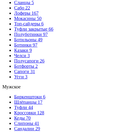
Сланцы
5
Сабо
22
Лоферы
167
Мокасины
50
Топ-сайдеры
6
Туфли закрытые
66
Полуботинки
97
Ботильоны
49
Ботинки
97
Казаки
9
Челси
3
Полусапоги
26
Ботфорты
2
Сапоги
31
Угги
3
Мужское
Биркенштоки
6
Шлёпанцы
17
Туфли
44
Кроссовки
128
Кеды
70
Слипоны
41
Сандалии
29