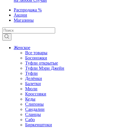
на любой случай
Распродажа %
Акции
Магазины
Женское
Все товары
Босоножки
Туфли открытые
Туфли Мэри Джейн
Туфли
Делёнки
Балетки
Мюли
Кроссовки
Кеды
Слипоны
Сандалии
Сланцы
Сабо
Биркенштоки