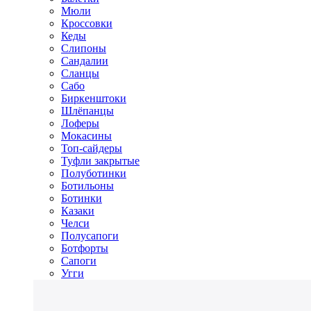
Мюли
Кроссовки
Кеды
Слипоны
Сандалии
Сланцы
Сабо
Биркенштоки
Шлёпанцы
Лоферы
Мокасины
Топ-сайдеры
Туфли закрытые
Полуботинки
Ботильоны
Ботинки
Казаки
Челси
Полусапоги
Ботфорты
Сапоги
Угги