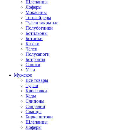
Шлёпанцы
Лоферы
Мокасины
Топ-сайдеры
Туфли закрытые
Полуботинки
Ботильоны
Ботинки
Казаки
Челси
Полусапоги
Ботфорты
Сапоги
Угги
Мужское
Все товары
Туфли
Кроссовки
Кеды
Слипоны
Сандалии
Сланцы
Биркенштоки
Шлёпанцы
Лоферы