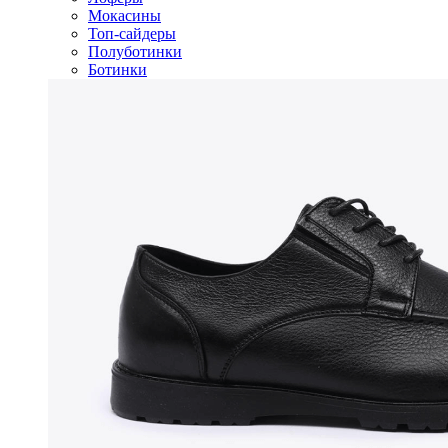
Мокасины
Топ-сайдеры
Полуботинки
Ботинки