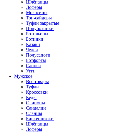
Шлёпанцы
Лоферы
Мокасины
Топ-сайдеры
Туфли закрытые
Полуботинки
Ботильоны
Ботинки
Казаки
Челси
Полусапоги
Ботфорты
Сапоги
Угги
Мужское
Все товары
Туфли
Кроссовки
Кеды
Слипоны
Сандалии
Сланцы
Биркенштоки
Шлёпанцы
Лоферы