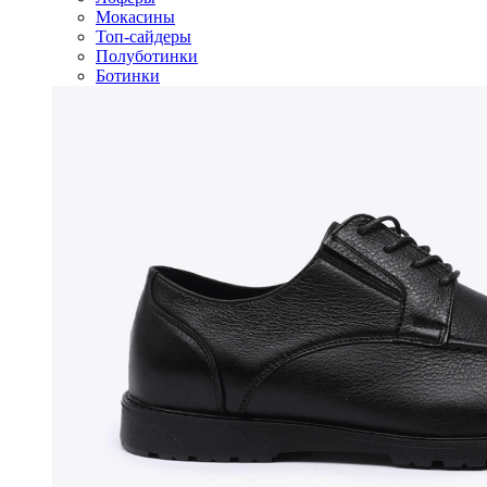
Мокасины
Топ-сайдеры
Полуботинки
Ботинки