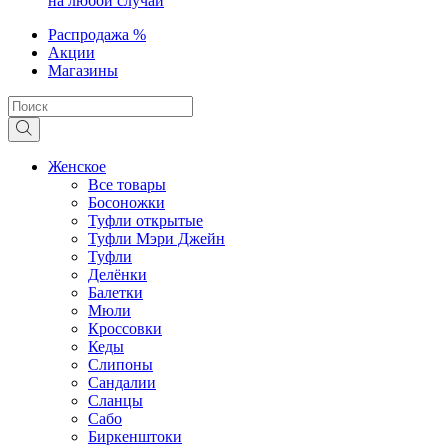
на любой случай
Распродажа %
Акции
Магазины
Женское
Все товары
Босоножки
Туфли открытые
Туфли Мэри Джейн
Туфли
Делёнки
Балетки
Мюли
Кроссовки
Кеды
Слипоны
Сандалии
Сланцы
Сабо
Биркенштоки