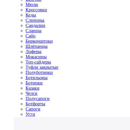
Мюли
Кроссовки
Кеды
Слипоны
Сандалии
Сланцы
Сабо
Биркенштоки
Шлёпанцы
Лоферы
Мокасины
Топ-сайдеры
Туфли закрытые
Полуботинки
Ботильоны
Ботинки
Казаки
Челси
Полусапоги
Ботфорты
Сапоги
Угги