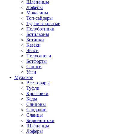
Шлёпанцы
Лоферы
Мокасины
Топ-сайдеры
Туфли закрытые
Полуботинки
Ботильоны
Ботинки
Казаки
Челси
Полусапоги
Ботфорты
Сапоги
Угги
Мужское
Все товары
Туфли
Кроссовки
Кеды
Слипоны
Сандалии
Сланцы
Биркенштоки
Шлёпанцы
Лоферы