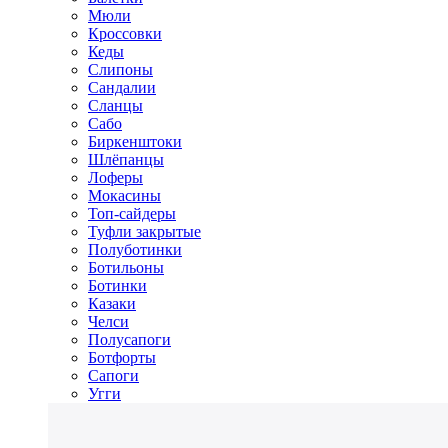
Мюли
Кроссовки
Кеды
Слипоны
Сандалии
Сланцы
Сабо
Биркенштоки
Шлёпанцы
Лоферы
Мокасины
Топ-сайдеры
Туфли закрытые
Полуботинки
Ботильоны
Ботинки
Казаки
Челси
Полусапоги
Ботфорты
Сапоги
Угги