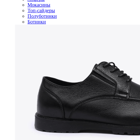
Мокасины
Топ-сайдеры
Полуботинки
Ботинки