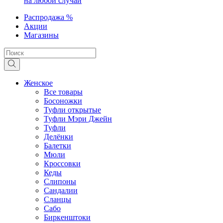
на любой случай
Распродажа %
Акции
Магазины
Женское
Все товары
Босоножки
Туфли открытые
Туфли Мэри Джейн
Туфли
Делёнки
Балетки
Мюли
Кроссовки
Кеды
Слипоны
Сандалии
Сланцы
Сабо
Биркенштоки