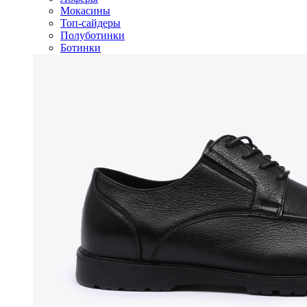
Мокасины
Топ-сайдеры
Полуботинки
Ботинки