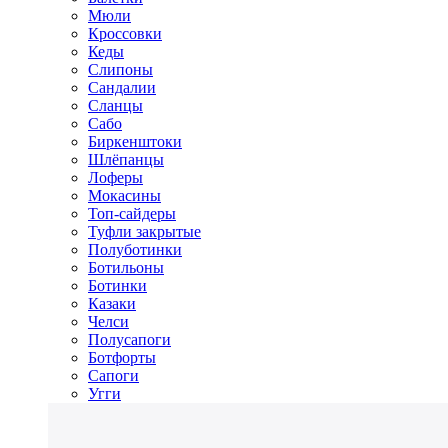
Мюли
Кроссовки
Кеды
Слипоны
Сандалии
Сланцы
Сабо
Биркенштоки
Шлёпанцы
Лоферы
Мокасины
Топ-сайдеры
Туфли закрытые
Полуботинки
Ботильоны
Ботинки
Казаки
Челси
Полусапоги
Ботфорты
Сапоги
Угги