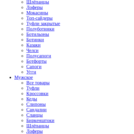
Шлёпанцы
Лоферы
Мокасины
Топ-сайдеры
Туфли закрытые
Полуботинки
Ботильоны
Ботинки
Казаки
Челси
Полусапоги
Ботфорты
Сапоги
Угги
Мужское
Все товары
Туфли
Кроссовки
Кеды
Слипоны
Сандалии
Сланцы
Биркенштоки
Шлёпанцы
Лоферы