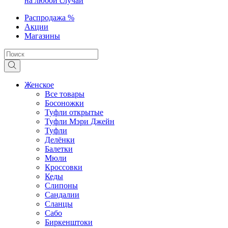
на любой случай
Распродажа %
Акции
Магазины
Женское
Все товары
Босоножки
Туфли открытые
Туфли Мэри Джейн
Туфли
Делёнки
Балетки
Мюли
Кроссовки
Кеды
Слипоны
Сандалии
Сланцы
Сабо
Биркенштоки