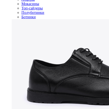
Мокасины
Топ-сайдеры
Полуботинки
Ботинки