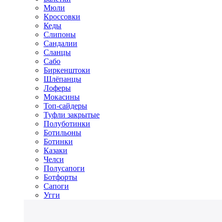
Мюли
Кроссовки
Кеды
Слипоны
Сандалии
Сланцы
Сабо
Биркенштоки
Шлёпанцы
Лоферы
Мокасины
Топ-сайдеры
Туфли закрытые
Полуботинки
Ботильоны
Ботинки
Казаки
Челси
Полусапоги
Ботфорты
Сапоги
Угги