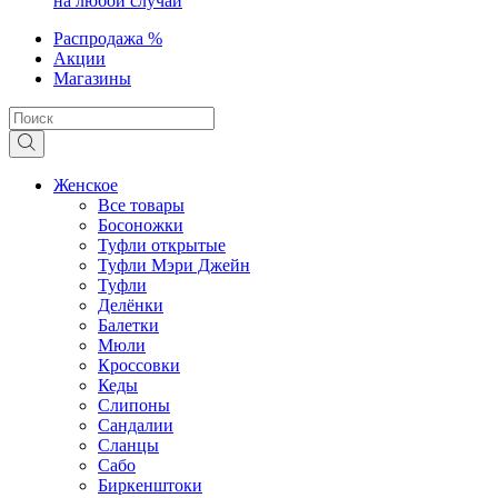
на любой случай
Распродажа %
Акции
Магазины
Женское
Все товары
Босоножки
Туфли открытые
Туфли Мэри Джейн
Туфли
Делёнки
Балетки
Мюли
Кроссовки
Кеды
Слипоны
Сандалии
Сланцы
Сабо
Биркенштоки