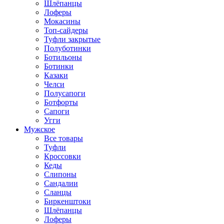
Шлёпанцы
Лоферы
Мокасины
Топ-сайдеры
Туфли закрытые
Полуботинки
Ботильоны
Ботинки
Казаки
Челси
Полусапоги
Ботфорты
Сапоги
Угги
Мужское
Все товары
Туфли
Кроссовки
Кеды
Слипоны
Сандалии
Сланцы
Биркенштоки
Шлёпанцы
Лоферы