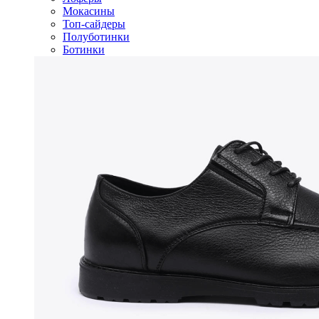
Мокасины
Топ-сайдеры
Полуботинки
Ботинки