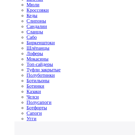
Мюли
Кроссовки
Кеды
Слипоны
Сандалии
Сланцы
Сабо
Биркенштоки
Шлёпанцы
Лоферы
Мокасины
Топ-сайдеры
Туфли закрытые
Полуботинки
Ботильоны
Ботинки
Казаки
Челси
Полусапоги
Ботфорты
Сапоги
Угги