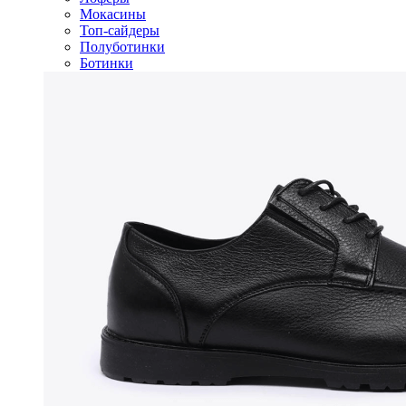
Мокасины
Топ-сайдеры
Полуботинки
Ботинки