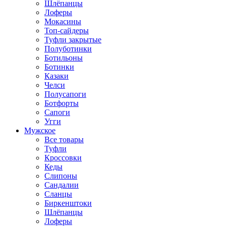
Шлёпанцы
Лоферы
Мокасины
Топ-сайдеры
Туфли закрытые
Полуботинки
Ботильоны
Ботинки
Казаки
Челси
Полусапоги
Ботфорты
Сапоги
Угги
Мужское
Все товары
Туфли
Кроссовки
Кеды
Слипоны
Сандалии
Сланцы
Биркенштоки
Шлёпанцы
Лоферы