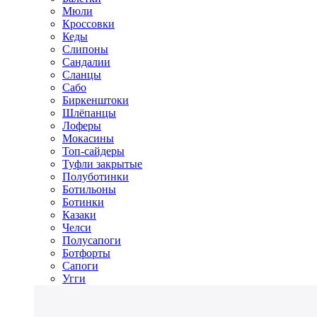
Мюли
Кроссовки
Кеды
Слипоны
Сандалии
Сланцы
Сабо
Биркенштоки
Шлёпанцы
Лоферы
Мокасины
Топ-сайдеры
Туфли закрытые
Полуботинки
Ботильоны
Ботинки
Казаки
Челси
Полусапоги
Ботфорты
Сапоги
Угги