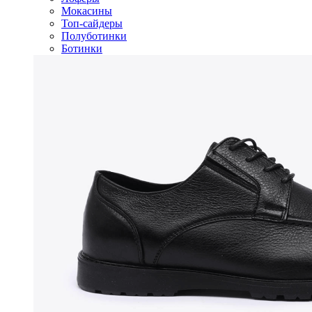
Мокасины
Топ-сайдеры
Полуботинки
Ботинки