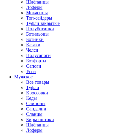
Шлёпанцы
Лоферы
Мокасины
Топ-сайдеры
Туфли закрытые
Полуботинки
Ботильоны
Ботинки
Казаки
Челси
Полусапоги
Ботфорты
Сапоги
Угги
Мужское
Все товары
Туфли
Кроссовки
Кеды
Слипоны
Сандалии
Сланцы
Биркенштоки
Шлёпанцы
Лоферы