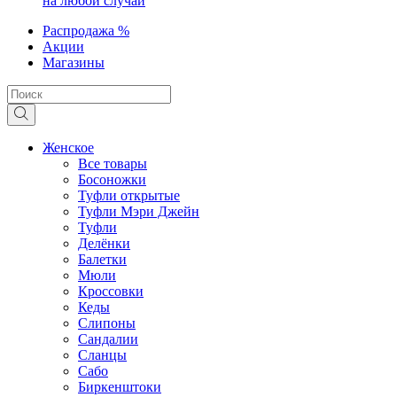
на любой случай
Распродажа %
Акции
Магазины
Женское
Все товары
Босоножки
Туфли открытые
Туфли Мэри Джейн
Туфли
Делёнки
Балетки
Мюли
Кроссовки
Кеды
Слипоны
Сандалии
Сланцы
Сабо
Биркенштоки