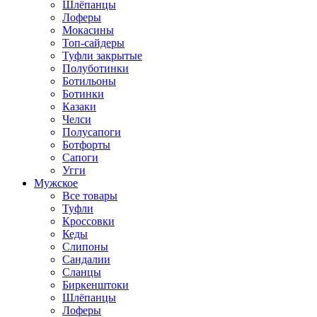
Шлёпанцы
Лоферы
Мокасины
Топ-сайдеры
Туфли закрытые
Полуботинки
Ботильоны
Ботинки
Казаки
Челси
Полусапоги
Ботфорты
Сапоги
Угги
Мужское
Все товары
Туфли
Кроссовки
Кеды
Слипоны
Сандалии
Сланцы
Биркенштоки
Шлёпанцы
Лоферы