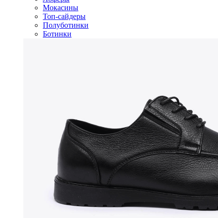
Мокасины
Топ-сайдеры
Полуботинки
Ботинки