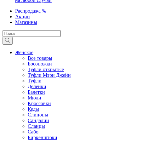
на любой случай
Распродажа %
Акции
Магазины
Женское
Все товары
Босоножки
Туфли открытые
Туфли Мэри Джейн
Туфли
Делёнки
Балетки
Мюли
Кроссовки
Кеды
Слипоны
Сандалии
Сланцы
Сабо
Биркенштоки