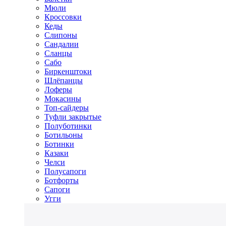
Мюли
Кроссовки
Кеды
Слипоны
Сандалии
Сланцы
Сабо
Биркенштоки
Шлёпанцы
Лоферы
Мокасины
Топ-сайдеры
Туфли закрытые
Полуботинки
Ботильоны
Ботинки
Казаки
Челси
Полусапоги
Ботфорты
Сапоги
Угги