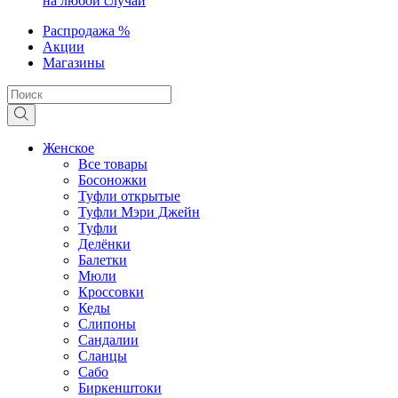
на любой случай
Распродажа %
Акции
Магазины
Женское
Все товары
Босоножки
Туфли открытые
Туфли Мэри Джейн
Туфли
Делёнки
Балетки
Мюли
Кроссовки
Кеды
Слипоны
Сандалии
Сланцы
Сабо
Биркенштоки