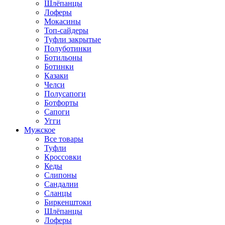
Шлёпанцы
Лоферы
Мокасины
Топ-сайдеры
Туфли закрытые
Полуботинки
Ботильоны
Ботинки
Казаки
Челси
Полусапоги
Ботфорты
Сапоги
Угги
Мужское
Все товары
Туфли
Кроссовки
Кеды
Слипоны
Сандалии
Сланцы
Биркенштоки
Шлёпанцы
Лоферы