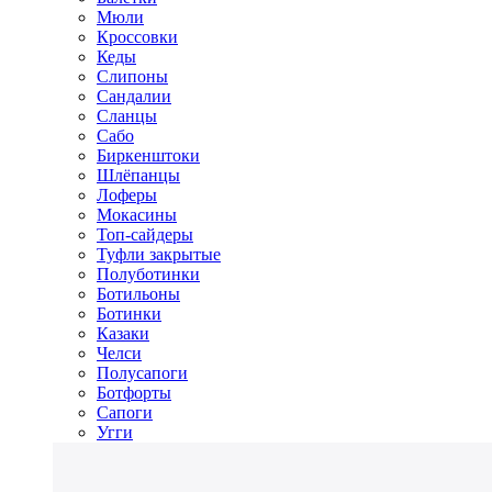
Мюли
Кроссовки
Кеды
Слипоны
Сандалии
Сланцы
Сабо
Биркенштоки
Шлёпанцы
Лоферы
Мокасины
Топ-сайдеры
Туфли закрытые
Полуботинки
Ботильоны
Ботинки
Казаки
Челси
Полусапоги
Ботфорты
Сапоги
Угги