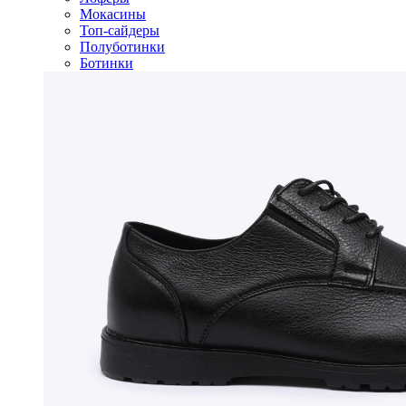
Мокасины
Топ-сайдеры
Полуботинки
Ботинки