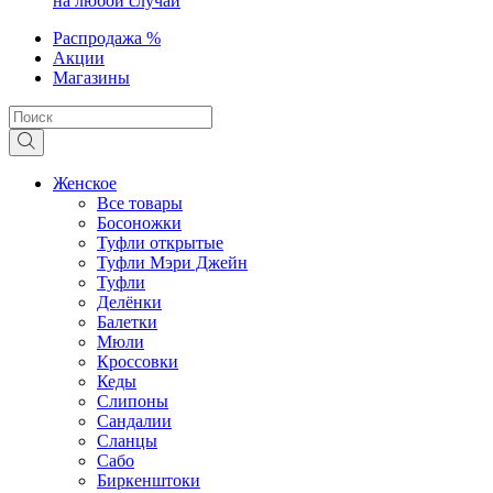
на любой случай
Распродажа %
Акции
Магазины
Женское
Все товары
Босоножки
Туфли открытые
Туфли Мэри Джейн
Туфли
Делёнки
Балетки
Мюли
Кроссовки
Кеды
Слипоны
Сандалии
Сланцы
Сабо
Биркенштоки