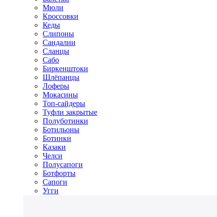
Мюли
Кроссовки
Кеды
Слипоны
Сандалии
Сланцы
Сабо
Биркенштоки
Шлёпанцы
Лоферы
Мокасины
Топ-сайдеры
Туфли закрытые
Полуботинки
Ботильоны
Ботинки
Казаки
Челси
Полусапоги
Ботфорты
Сапоги
Угги