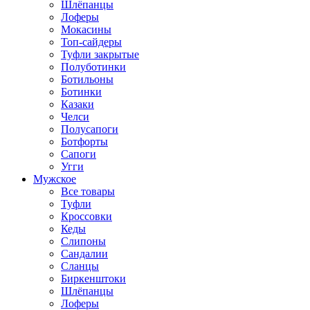
Шлёпанцы
Лоферы
Мокасины
Топ-сайдеры
Туфли закрытые
Полуботинки
Ботильоны
Ботинки
Казаки
Челси
Полусапоги
Ботфорты
Сапоги
Угги
Мужское
Все товары
Туфли
Кроссовки
Кеды
Слипоны
Сандалии
Сланцы
Биркенштоки
Шлёпанцы
Лоферы