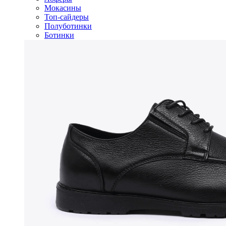
Мокасины
Топ-сайдеры
Полуботинки
Ботинки