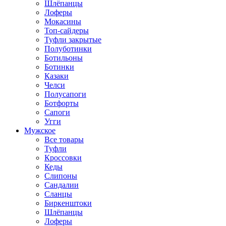
Шлёпанцы
Лоферы
Мокасины
Топ-сайдеры
Туфли закрытые
Полуботинки
Ботильоны
Ботинки
Казаки
Челси
Полусапоги
Ботфорты
Сапоги
Угги
Мужское
Все товары
Туфли
Кроссовки
Кеды
Слипоны
Сандалии
Сланцы
Биркенштоки
Шлёпанцы
Лоферы