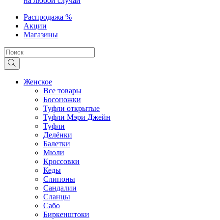
на любой случай
Распродажа %
Акции
Магазины
Женское
Все товары
Босоножки
Туфли открытые
Туфли Мэри Джейн
Туфли
Делёнки
Балетки
Мюли
Кроссовки
Кеды
Слипоны
Сандалии
Сланцы
Сабо
Биркенштоки