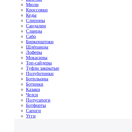
Мюли
Кроссовки
Кеды
Слипоны
Сандалии
Сланцы
Сабо
Биркенштоки
Шлёпанцы
Лоферы
Мокасины
Топ-сайдеры
Туфли закрытые
Полуботинки
Ботильоны
Ботинки
Казаки
Челси
Полусапоги
Ботфорты
Сапоги
Угги