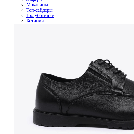
Мокасины
Топ-сайдеры
Полуботинки
Ботинки