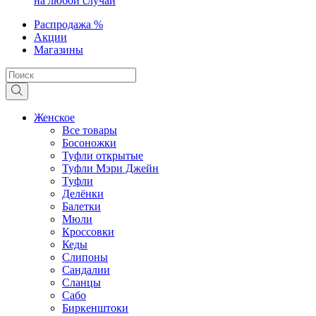
на любой случай
Распродажа %
Акции
Магазины
Женское
Все товары
Босоножки
Туфли открытые
Туфли Мэри Джейн
Туфли
Делёнки
Балетки
Мюли
Кроссовки
Кеды
Слипоны
Сандалии
Сланцы
Сабо
Биркенштоки