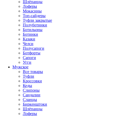
Шлёпанцы
Лоферы
Мокасины
Топ-сайдеры
Туфли закрытые
Полуботинки
Ботильоны
Ботинки
Казаки
Челси
Полусапоги
Ботфорты
Сапоги
Угги
Мужское
Все товары
Туфли
Кроссовки
Кеды
Слипоны
Сандалии
Сланцы
Биркенштоки
Шлёпанцы
Лоферы