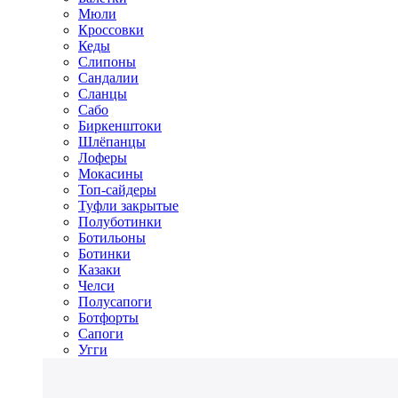
Мюли
Кроссовки
Кеды
Слипоны
Сандалии
Сланцы
Сабо
Биркенштоки
Шлёпанцы
Лоферы
Мокасины
Топ-сайдеры
Туфли закрытые
Полуботинки
Ботильоны
Ботинки
Казаки
Челси
Полусапоги
Ботфорты
Сапоги
Угги