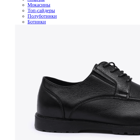
Мокасины
Топ-сайдеры
Полуботинки
Ботинки