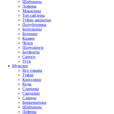
Шлёпанцы
Лоферы
Мокасины
Топ-сайдеры
Туфли закрытые
Полуботинки
Ботильоны
Ботинки
Казаки
Челси
Полусапоги
Ботфорты
Сапоги
Угги
Мужское
Все товары
Туфли
Кроссовки
Кеды
Слипоны
Сандалии
Сланцы
Биркенштоки
Шлёпанцы
Лоферы