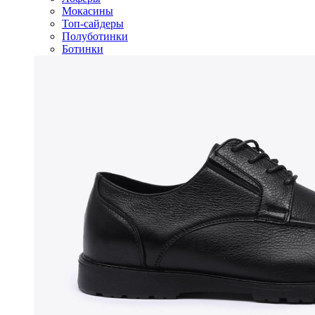
Мокасины
Топ-сайдеры
Полуботинки
Ботинки