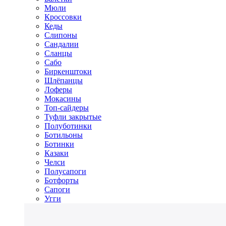
Мюли
Кроссовки
Кеды
Слипоны
Сандалии
Сланцы
Сабо
Биркенштоки
Шлёпанцы
Лоферы
Мокасины
Топ-сайдеры
Туфли закрытые
Полуботинки
Ботильоны
Ботинки
Казаки
Челси
Полусапоги
Ботфорты
Сапоги
Угги