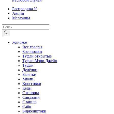
на любой случай
Распродажа %
Акции
Магазины
Женское
Все товары
Босоножки
Туфли открытые
Туфли Мэри Джейн
Туфли
Делёнки
Балетки
Мюли
Кроссовки
Кеды
Слипоны
Сандалии
Сланцы
Сабо
Биркенштоки