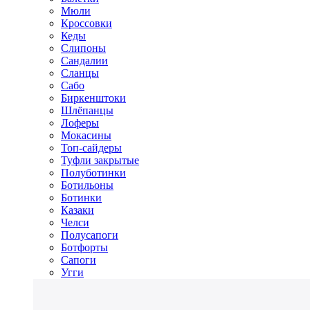
Мюли
Кроссовки
Кеды
Слипоны
Сандалии
Сланцы
Сабо
Биркенштоки
Шлёпанцы
Лоферы
Мокасины
Топ-сайдеры
Туфли закрытые
Полуботинки
Ботильоны
Ботинки
Казаки
Челси
Полусапоги
Ботфорты
Сапоги
Угги