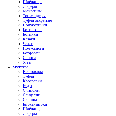
Шлёпанцы
Лоферы
Мокасины
Топ-сайдеры
Туфли закрытые
Полуботинки
Ботильоны
Ботинки
Казаки
Челси
Полусапоги
Ботфорты
Сапоги
Угги
Мужское
Все товары
Туфли
Кроссовки
Кеды
Слипоны
Сандалии
Сланцы
Биркенштоки
Шлёпанцы
Лоферы