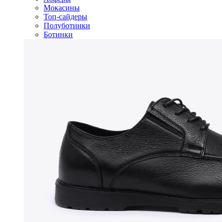
Мокасины
Топ-сайдеры
Полуботинки
Ботинки