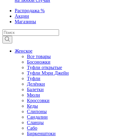
на любой случай
Распродажа %
Акции
Магазины
Женское
Все товары
Босоножки
Туфли открытые
Туфли Мэри Джейн
Туфли
Делёнки
Балетки
Мюли
Кроссовки
Кеды
Слипоны
Сандалии
Сланцы
Сабо
Биркенштоки