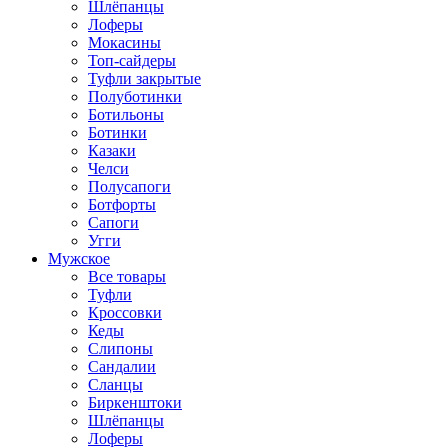
Шлёпанцы
Лоферы
Мокасины
Топ-сайдеры
Туфли закрытые
Полуботинки
Ботильоны
Ботинки
Казаки
Челси
Полусапоги
Ботфорты
Сапоги
Угги
Мужское
Все товары
Туфли
Кроссовки
Кеды
Слипоны
Сандалии
Сланцы
Биркенштоки
Шлёпанцы
Лоферы