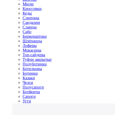
Мюли
Кроссовки
Кеды
Слипоны
Сандалии
Сланцы
Сабо
Биркенштоки
Шлёпанцы
Лоферы
Мокасины
Топ-сайдеры
Туфли закрытые
Полуботинки
Ботильоны
Ботинки
Казаки
Челси
Полусапоги
Ботфорты
Сапоги
Угги