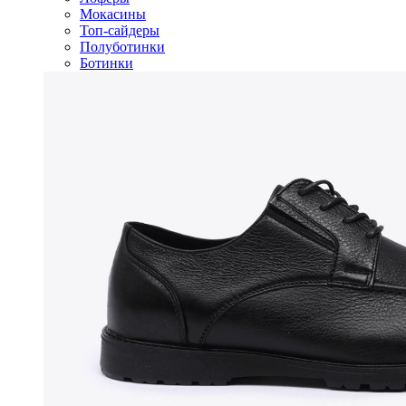
Мокасины
Топ-сайдеры
Полуботинки
Ботинки