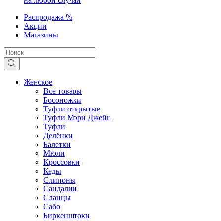
на любой случай
Распродажа %
Акции
Магазины
Женское
Все товары
Босоножки
Туфли открытые
Туфли Мэри Джейн
Туфли
Делёнки
Балетки
Мюли
Кроссовки
Кеды
Слипоны
Сандалии
Сланцы
Сабо
Биркенштоки